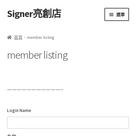
Signer亮創店
跳
跳
選單
至
至
導
主
主頁
覽
要
首頁
member listing
列
內
購物車
容
member listing
學校選書（小學）
學校選書（中學）
———————————–
「此時此地 看見亮光」2025特展
網上書店
Login Name
無紙書