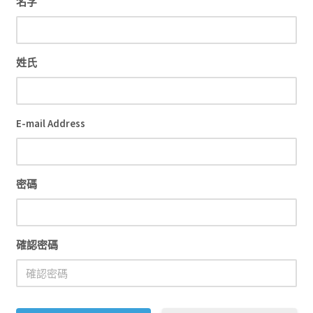
名字
文創
聯絡我們+郵費
姓氏
海外訂購書籍
登入
E-mail Address
密碼
確認密碼