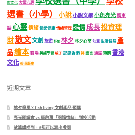
學校選書（中學）
學校
大眾心理
市文化
選書（小學）
小說
小魚亮光
小說文學
廣東
心靈
成長
投資理
愛情
情緒
話
情緒健康
情緒管理
散文
財
林夕
產
文創
旅遊
林夕心簡
生活智慧
油畫
杯墊
繪本
品
香港
職場
記錄香港
語言
通識
預購
英語學習
親子
詩
文化
香港歷史
近期文章
林夕筆風 X fish living 文創產品 預購
亮光閱讀會 vs 唐啟灃「閱讀情緒」到校活動
就算講唔到，#都可以寫出嚟啊