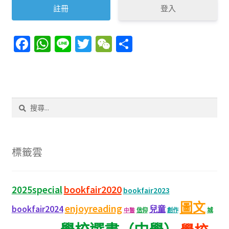
登入
Fa
W
Li
T
W
分
ce
h
n
wi
e
享
b
at
e
tt
C
o
sA
er
h
搜
o
p
at
尋
k
p
關
鍵
字:
標籤雲
bookfair2020
2025special
bookfair2023
圖文
enjoyreading
bookfair2024
兒童
城
信仰
創作
中醫