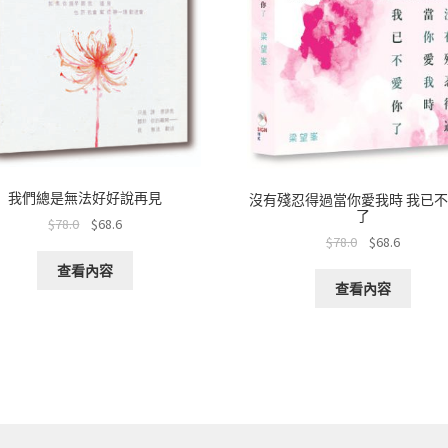
我們總是無法好好說再見
沒有殘忍得過當你愛我時 我已
了
$
78.0
$
68.6
$
78.0
$
68.6
查看內容
查看內容