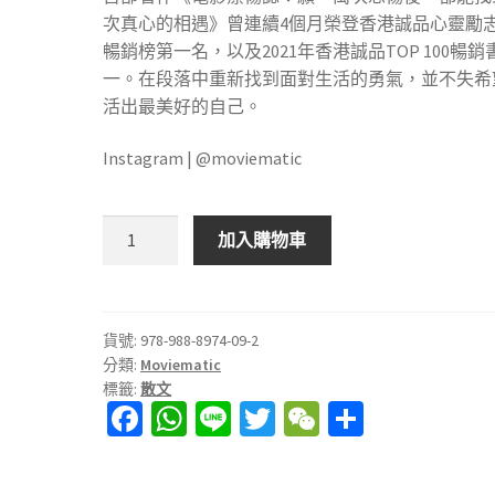
次真心的相遇》曾連續4個月榮登香港誠品心靈勵
暢銷榜第一名，以及2021年香港誠品TOP 100暢銷
一。在段落中重新找到面對生活的勇氣，並不失希
活出最美好的自己。
Instagram | @moviematic
致
加入購物車
那
些
討
厭
貨號:
978-988-8974-09-2
分類:
Moviematic
我
標籤:
散文
們
Fa
W
Li
T
W
分
的
ce
h
n
wi
e
享
人
——
b
at
e
tt
C