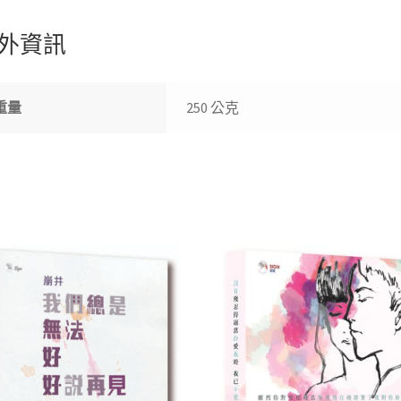
77
o
sA
er
h
個
外資訊
o
p
at
被
k
p
討
厭
重量
250 公克
的
電
影
角
色
自
白
數
量