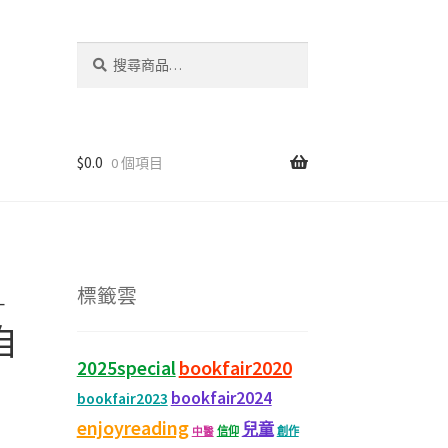
搜
尋
關
鍵
字:
$
0.0
0 個項目
—
標籤雲
自
bookfair2020
2025special
bookfair2024
bookfair2023
enjoyreading
兒童
信仰
創作
中醫