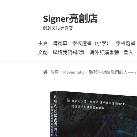
Signer亮創店
跳
跳
至
至
創意文化專賣店
導
主
覽
要
主頁
購物車
學校選書（小學）
學校選書
列
內
文創
聯絡我們+郵費
海外訂購書籍
登入
容
首頁
Moviematic
致那些討厭我們的人——