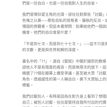
們寫一份自白，也是一份自我對人生的自省。
我們習慣仰望主角的光環，卻往往對那些「討厭」
色嗤之以鼻——那些自私的背叛者、偏執的反派，
懦弱的旁觀者。但這本書想問：如果給他們一個說
機會，他們的自白會是什麼？
「不是到七次，而是到七十七次。」——這不只是
的次數，更是與世界和解的深度。
書名中的「77」，源自《聖經》中關於饒恕的教導
諒他人不是有限度的寬容，而是無限次的放下。這
精選了77個在銀幕上備受爭議，甚至被大眾「討厭
角色，透過感性的第一人稱自白，撕下大眾貼上的
標籤。
我們討厭別人，有時是因為在對方身上看到了想隱
自己；被別人討厭，往往是堅持自我所付出的代價