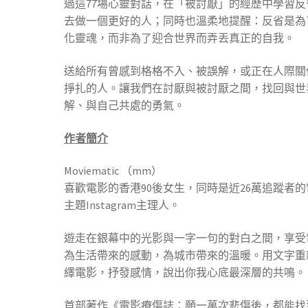
過這77場心靈對話，在「被討厭」的經歷中學習反
去做一個更好的人；同時也溫柔地提醒：反省是為
化靈魂，而非為了迎合世界而弄丟真正的自我。
送給所有曾感到格格不入、被誤解，或正在人際關
掙扎的人。讓我們在討厭與被討厭之間，找回與世
解、與自己共處的勇氣。
作者簡介
Moviematic （mm）
喜歡電影的香港90後女生，同時是近26萬追蹤者的
主題Instagram主理人。
遊走在銀幕中的光影與一字一句的對白之間，享受
為生活帶來的感動，為城市帶來的溫暖。用文字重
繹電影，抒發感情，說出你我心底最深層的共鳴。
首部著作《電影療傷誌：願一萬次悲傷後，都能找