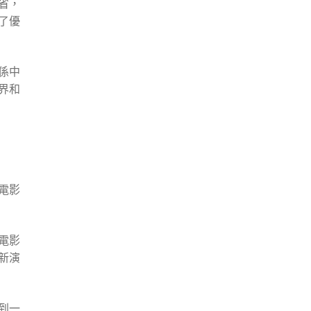
省，
了優
係中
界和
電影
電影
新演
到一