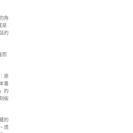
的角
或是
話的
寬恕
：原
本書
」的
刻板
藏的
。透