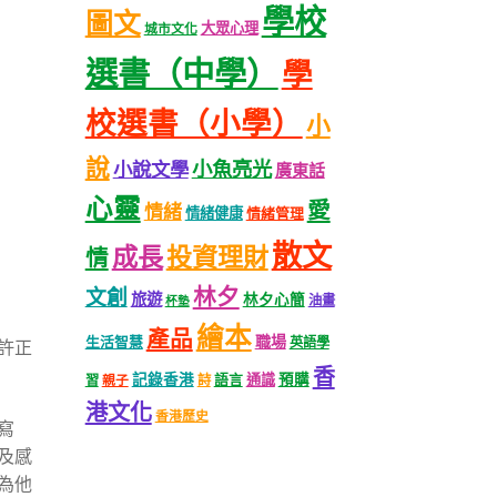
學校
圖文
大眾心理
城市文化
選書（中學）
學
校選書（小學）
小
說
小魚亮光
小說文學
廣東話
心靈
愛
情緒
情緒健康
情緒管理
散文
成長
投資理財
情
林夕
文創
旅遊
林夕心簡
油畫
杯墊
繪本
產品
職場
生活智慧
英語學
許正
香
記錄香港
語言
通識
預購
習
親子
詩
港文化
香港歷史
寫
及感
為他