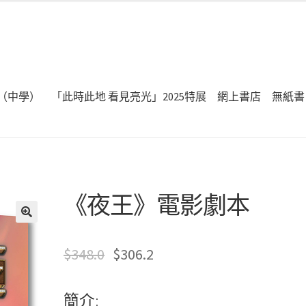
（中學）
「此時此地 看見亮光」2025特展
網上書店
無紙書
《夜王》電影劇本
🔍
$
348.0
$
306.2
簡介: