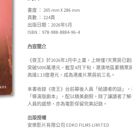
書度
：
205 mm X 286 mm
頁數 ：
224
頁
出版日期：2026年5月
ISBN︰978-988-8884-96-4
內容簡介
《夜王》於2026年2月中上畫，上映僅7天票房已
突破5000萬港元，截至4月下旬，港澳地區累積票
高達1.13億港元，成為港產片票房前三名。
本書收錄《夜王》台前幕後人員「給讀者的話」，
「導演版劇本」，配以精美劇照，除了讓讀者了解
人員的感想，亦為電影保留完美記錄。
出版授權
安樂影片有限公司 EDKO FILMS LIMITED