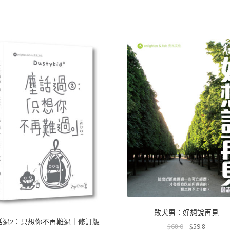
b
at
e
tt
C
o
sA
er
h
o
p
at
k
p
敗犬男：好想說再見
話過2：只想你不再難過｜修訂版
$
68.0
$
59.8