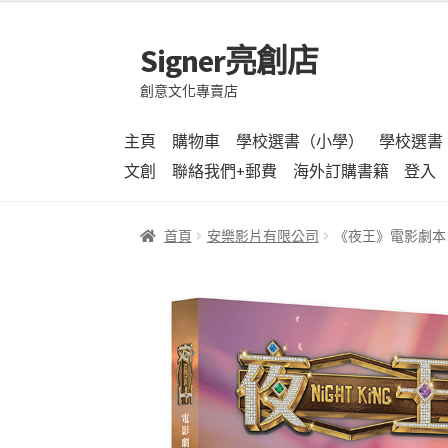
Signer亮創店
跳
跳
至
至
創意文化專賣店
導
主
覽
要
主頁
購物車
學校選書（小學）
學校選書
列
內
文創
聯絡我們+郵費
海外訂購書籍
登入
容
首頁
安樂影片有限公司
《夜王》電影劇本