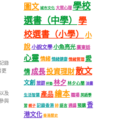
學校
圖文
大眾心理
城市文化
選書（中學）
學
校選書（小學）
小
說
小魚亮光
小說文學
廣東話
心靈
愛
情緒
情緒健康
情緒管理
創記錄
散文
成長
投資理財
房更
情
林夕
文創
旅遊
林夕心簡
油畫
杯墊
繪本
以及
產品
職場
生活智慧
英語學
參與
香
記錄香港
語言
通識
預購
習
親子
詩
港文化
香港歷史