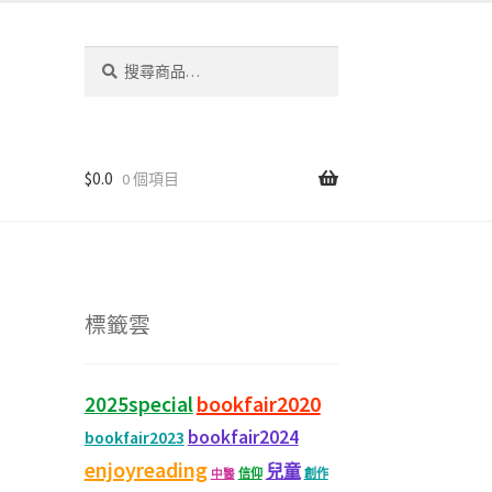
搜
尋
關
鍵
字:
$
0.0
0 個項目
標籤雲
bookfair2020
2025special
bookfair2024
bookfair2023
enjoyreading
兒童
信仰
創作
中醫