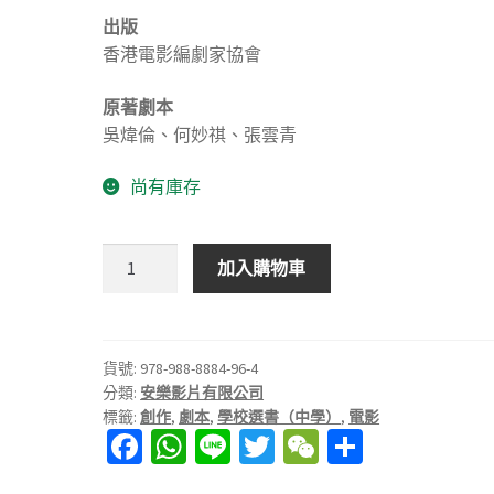
出版
香港電影編劇家協會
原著劇本
吳煒倫、何妙祺、張雲青
尚有庫存
《夜
加入購物車
王》
電
影
劇
貨號:
978-988-8884-96-4
分類:
安樂影片有限公司
本
標籤:
創作
,
劇本
,
學校選書（中學）
,
電影
數
Fa
W
Li
T
W
分
量
ce
h
n
wi
e
享