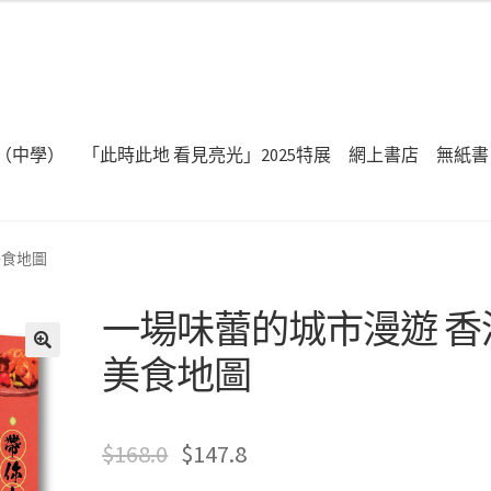
（中學）
「此時此地 看見亮光」2025特展
網上書店
無紙書
美食地圖
一場味蕾的城市漫遊 香
美食地圖
🔍
$
168.0
$
147.8