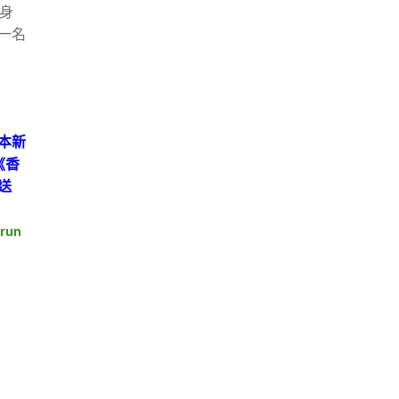
個身
一名
本新
《香
送
erun