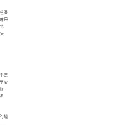
進香
論是
地
快
不是
享愛
食，
扒
的過
——