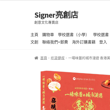
Signer亮創店
跳
跳
至
至
創意文化專賣店
導
主
覽
要
主頁
購物車
學校選書（小學）
學校選書
列
內
文創
聯絡我們+郵費
海外訂購書籍
登入
容
首頁
吃貨健叔
一場味蕾的城市漫遊 香港