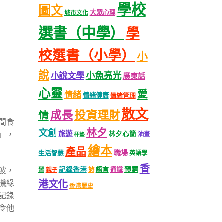
學校
圖文
大眾心理
城市文化
選書（中學）
學
校選書（小學）
小
說
小魚亮光
小說文學
廣東話
心靈
愛
情緒
情緒健康
情緒管理
散文
成長
投資理財
情
間食
林夕
文創
旅遊
」，
林夕心簡
油畫
杯墊
繪本
產品
職場
生活智慧
英語學
香
波，
記錄香港
語言
通識
預購
習
親子
詩
機緣
港文化
香港歷史
記錄
令他