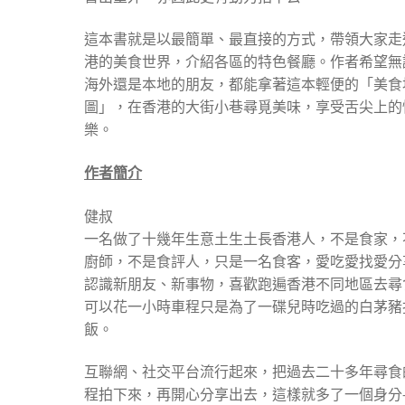
這本書就是以最簡單、最直接的方式，帶領大家走
港的美食世界，介紹各區的特色餐廳。作者希望無
海外還是本地的朋友，都能拿著這本輕便的「美食
圖」，在香港的大街小巷尋覓美味，享受舌尖上的
樂。
作者簡介
健叔
一名做了十幾年生意土生土長香港人，不是食家，
廚師，不是食評人，只是一名食客，愛吃愛找愛分
認識新朋友、新事物，喜歡跑遍香港不同地區去尋
可以花一小時車程只是為了一碟兒時吃過的白茅豬
飯。
互聯網、社交平台流行起來，把過去二十多年尋食
程拍下來，再開心分享出去，這樣就多了一個身分