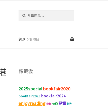
搜
尋
關
鍵
字:
$
0.0
0 個項目
港
標籤雲
bookfair2020
2025special
bookfair2024
bookfair2023
enjoyreading
兒童
信仰
創作
中醫