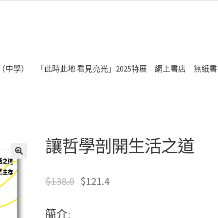
（中學）
「此時此地 看見亮光」2025特展
網上書店
無紙書
讓哲學剖開生活之道
🔍
$
138.0
$
121.4
簡介: