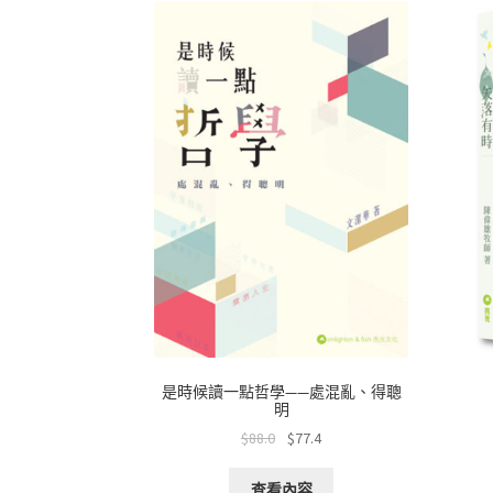
是時候讀一點哲學——處混亂、得聰
明
$
88.0
$
77.4
查看內容