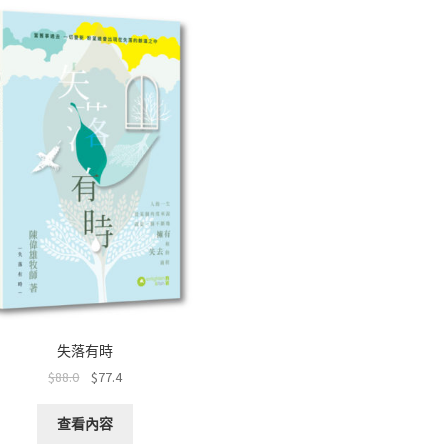
o
p
at
k
p
失落有時
$
88.0
$
77.4
查看內容