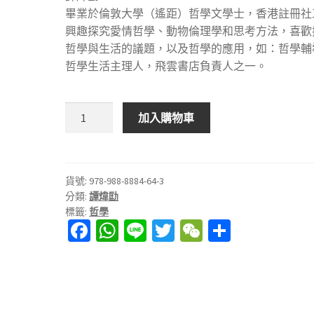
畢業於倫敦大學（遙距）哲學文學士，香港註冊社
興趣探究愛情哲學、動物倫理學和思考方法，喜歡
哲學與生活的議題，以及哲學的應用，如：哲學輔
哲學生活主理人，飛雲書店負責人之一。
讓
加入購物車
哲
學
剖
開
貨號:
978-988-8884-64-3
分類:
譚煒劻
生
標籤:
哲學
活
Fa
W
Li
T
W
分
之
ce
h
n
wi
e
享
道
數
b
at
e
tt
C
量
o
sA
er
h