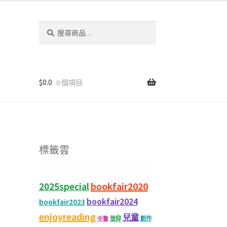
搜
尋
關
鍵
字:
$
0.0
0 個項目
標籤雲
bookfair2020
2025special
bookfair2024
bookfair2023
enjoyreading
兒童
信仰
創作
中醫