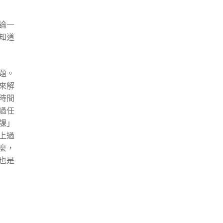
論一
知道
題。
來解
時間
過任
課」
上過
麼，
也是