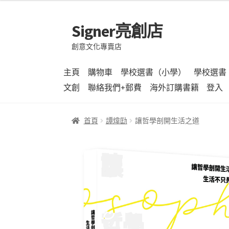
Signer亮創店
跳
跳
至
至
創意文化專賣店
導
主
覽
要
主頁
購物車
學校選書（小學）
學校選書
列
內
文創
聯絡我們+郵費
海外訂購書籍
登入
容
首頁
譚煒劻
讓哲學剖開生活之道