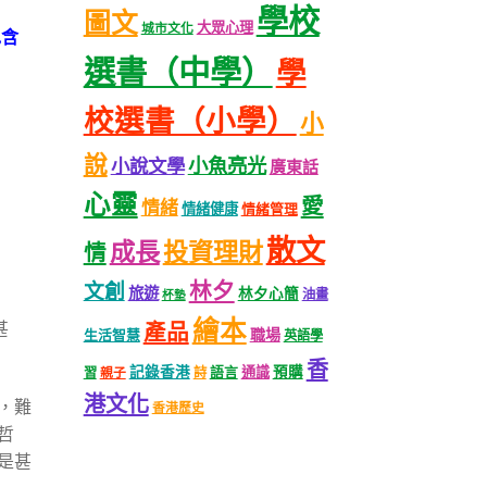
學校
圖文
大眾心理
城市文化
包含
選書（中學）
學
校選書（小學）
小
說
小魚亮光
小說文學
廣東話
心靈
愛
情緒
情緒健康
情緒管理
散文
成長
投資理財
情
林夕
文創
旅遊
林夕心簡
油畫
杯墊
繪本
甚
產品
職場
生活智慧
英語學
香
記錄香港
語言
通識
預購
習
親子
詩
港文化
，難
香港歷史
哲
是甚