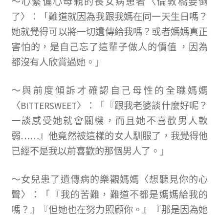
～心繫偏心母親的長女病患者〈倫敦橋要倒
了〉：「難道就因為我跟我媽在同一天生日嗎？
她就覺得可以將一切遺傳給我嗎？或者媽媽真正
害怕的，是自己忘了這輩子做人的價值 ，因為
都沒有人欣賞過她。」
～與前度傾訴才確認自己母性的全職媽媽
〈BITTERSWEET〉：「『跟我老婆談什麼好呢？
一談感受她就會關機，而且她不喜歡男人軟
弱……』他竟然被這樣的女人馴服了，我覺得他
已經不是我以前喜歡的那個男人了。」
～女兒患了遺傳病的樂觀媽媽〈想聽見你的心
聲〉：「『我的苦難，難道不都是媽媽給我的
嗎？』『但她也在努力照顧你。』『那是因為她