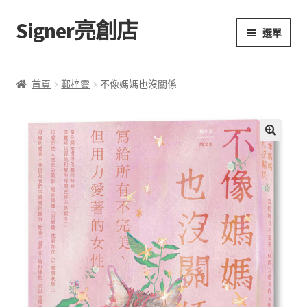
Signer亮創店
跳
跳
選單
至
至
導
主
主頁
覽
要
首頁
鄭梓靈
不像媽媽也沒關係
列
內
購物車
容
學校選書（小學）
🔍
學校選書（中學）
「此時此地 看見亮光」2025特展
網上書店
無紙書