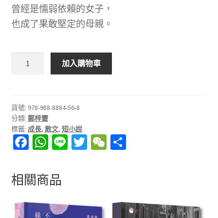
曾經是懦弱依賴的女子，
也成了果敢堅定的母親。
不
加入購物車
像
媽
媽
也
貨號:
978-988-8884-56-8
分類:
鄭梓靈
沒
標籤:
成長
,
散文
,
短小說
關
Fa
W
Li
T
W
分
係
ce
h
n
wi
e
享
數
量
b
at
e
tt
C
相關商品
o
sA
er
h
o
p
at