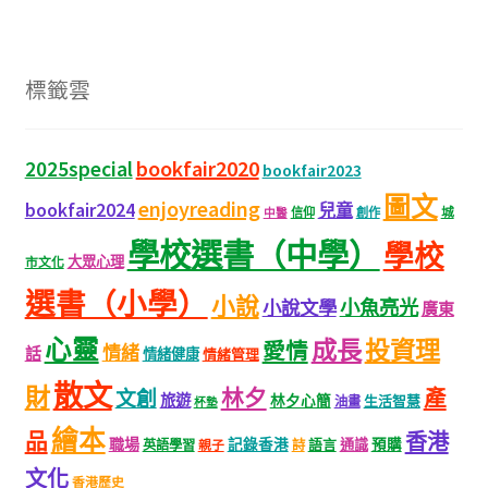
標籤雲
bookfair2020
2025special
bookfair2023
圖文
enjoyreading
bookfair2024
兒童
城
信仰
創作
中醫
學校選書（中學）
學校
大眾心理
市文化
選書（小學）
小說
小魚亮光
小說文學
廣東
心靈
成長
投資理
愛情
情緒
話
情緒健康
情緒管理
散文
財
林夕
產
文創
旅遊
林夕心簡
生活智慧
油畫
杯墊
繪本
品
香港
職場
記錄香港
語言
通識
預購
英語學習
親子
詩
文化
香港歷史