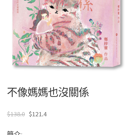
文創
聯絡我們+郵費
海外訂購書籍
登入
不像媽媽也沒關係
$
138.0
$
121.4
簡介: