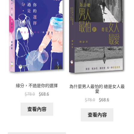
k
p
緣分，不過是你的選擇
為什麼男人最怕的 總是女人最
愛
$
78.0
$
68.6
$
78.0
$
68.6
查看內容
查看內容