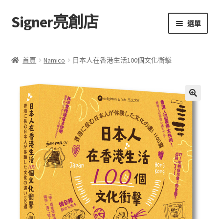
Signer亮創店
跳
跳
選單
至
至
導
主
主頁
覽
要
首頁
Namico
日本人在香港生活100個文化衝擊
列
內
購物車
容
學校選書（小學）
🔍
學校選書（中學）
「此時此地 看見亮光」2025特展
網上書店
無紙書