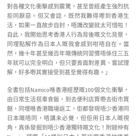
對各種文化衝擊感到震驚，甚至曾經產生強烈抗
拒同厭惡。但又會諗，既然我難得嚟到香港生
活，如果一直故步自封，唔識改變就太可惜啦！
自此，我開始思考香港人行為背後嘅文化背景，
同埋點解作為日本人嘅我會感到咁唔自在。當
然，幾十年甚至幾百年嘅傳統同習慣唔係住三五
年就可以完全明白，但只要肯面對差異、嘗試理
解，好多嘢其實接受到甚至覺得有趣。」
全書包括Namico喺香港經歷嘅100個文化衝擊，
由日常生活搭車食飯，到去便利店買嘢去街市買
餸，同埋喺香港職場返工，佢都發現唔少香港同
日本嘅唔同，唔講未必覺，但佢用日本人嘅視
角，真係發掘到唔少香港獨特嘅文化！附錄仲有