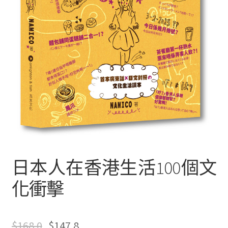
文創
聯絡我們+郵費
海外訂購書籍
登入
日本人在香港生活100個文
化衝擊
$
168.0
$
147.8