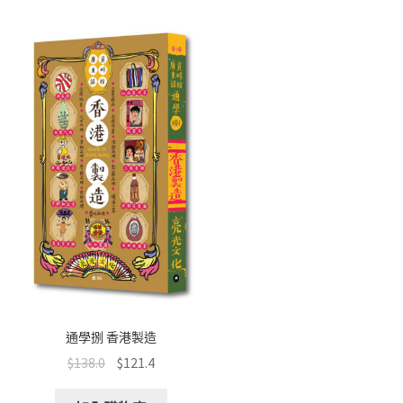
通學捌 香港製造
$
138.0
$
121.4