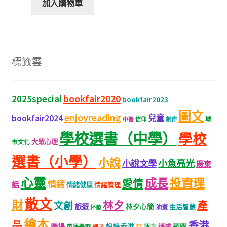
加入購物車
標籤雲
bookfair2020
2025special
bookfair2023
圖文
enjoyreading
bookfair2024
兒童
城
信仰
創作
中醫
學校選書（中學）
學校
大眾心理
市文化
選書（小學）
小說
小魚亮光
小說文學
廣東
心靈
成長
投資理
愛情
情緒
話
情緒健康
情緒管理
散文
財
林夕
產
文創
旅遊
林夕心簡
生活智慧
油畫
杯墊
繪本
品
香港
職場