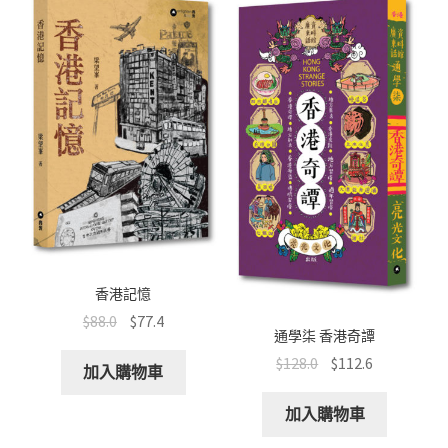
k
p
擊
數
量
香港記憶
$
88.0
$
77.4
通學柒 香港奇譚
$
128.0
$
112.6
加入購物車
加入購物車