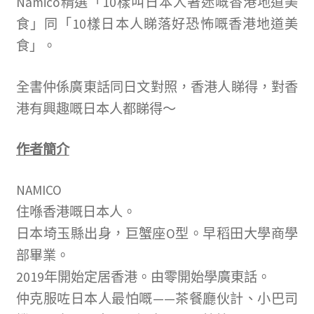
Namico精選「10樣叫日本人著迷嘅香港地道美
食」同「10樣日本人睇落好恐怖嘅香港地道美
食」。
全書仲係廣東話同日文對照，香港人睇得，對香
港有興趣嘅日本人都睇得～
作者簡介
NAMICO
住喺香港嘅日本人。
日本埼玉縣出身，巨蟹座O型。早稻田大學商學
部畢業。
2019年開始定居香港。由零開始學廣東話。
仲克服咗日本人最怕嘅——茶餐廳伙計、小巴司