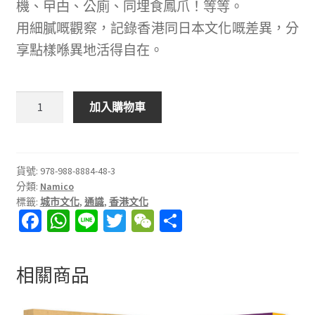
機、曱甴、公廁、同埋食鳳爪！等等。
用細膩嘅觀察，記錄香港同日本文化嘅差異，分
享點樣喺異地活得自在。
日
加入購物車
本
人
在
香
貨號:
978-988-8884-48-3
分類:
Namico
港
標籤:
城市文化
,
通識
,
香港文化
生
Fa
W
Li
T
W
分
活
ce
h
n
wi
e
享
100
個
b
at
e
tt
C
相關商品
文
o
sA
er
h
化
o
p
at
衝