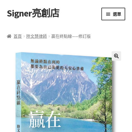
Signer亮創店
跳
跳
選單
至
至
導
主
主頁
覽
要
首頁
陸文慧律師
贏在終點線——修訂版
列
內
購物車
容
學校選書（小學）
🔍
學校選書（中學）
「此時此地 看見亮光」2025特展
網上書店
無紙書