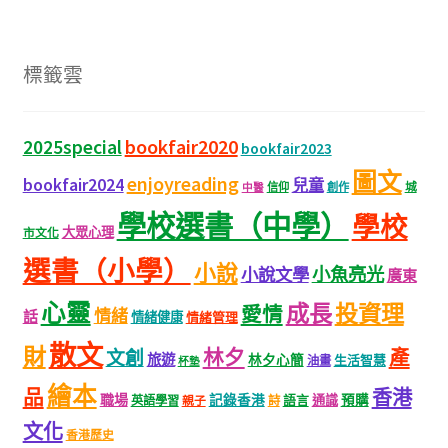
b
at
e
tt
C
o
sA
er
h
標籤雲
o
p
at
k
p
bookfair2020
2025special
bookfair2023
圖文
enjoyreading
bookfair2024
兒童
城
信仰
創作
中醫
學校選書（中學）
學校
大眾心理
市文化
選書（小學）
小說
小魚亮光
小說文學
廣東
心靈
成長
投資理
愛情
情緒
話
情緒健康
情緒管理
散文
財
林夕
產
文創
旅遊
林夕心簡
生活智慧
油畫
杯墊
繪本
品
香港
職場
記錄香港
語言
通識
預購
英語學習
親子
詩
文化
香港歷史