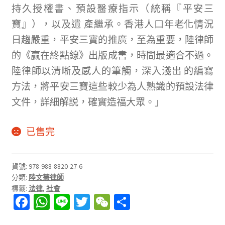
持久授權書、預設醫療指示（統稱『平安三
寶』），以及遺 產繼承。香港人口年老化情況
日趨嚴重，平安三寶的推廣，至為重要，陸律師
的《贏在終點線》出版成書，時間最適合不過。
陸律師以清晰及感人的筆觸，深入淺出 的編寫
方法，將平安三寶這些較少為人熟識的預設法律
文件，詳細解説，確實造福大眾。」
已售完
貨號:
978-988-8820-27-6
分類:
陸文慧律師
標籤:
法律
,
社會
Fa
W
Li
T
W
分
ce
h
n
wi
e
享