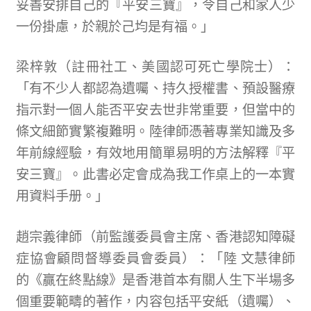
妥善安排自己的『平安三寶』，令自己和家人少
一份掛慮，於親於己均是有福。」
梁梓敦（註冊社工、美國認可死亡學院士）：
「有不少人都認為遺囑、持久授權書、預設醫療
指示對一個人能否平安去世非常重要，但當中的
條文細節實繁複難明。陸律師憑著專業知識及多
年前線經驗，有效地用簡單易明的方法解釋『平
安三寶』。此書必定會成為我工作桌上的一本實
用資料手册。」
趙宗義律師（前監護委員會主席、香港認知障礙
症協會顧問督導委員會委員）：「陸 文慧律師
的《贏在終點線》是香港首本有關人生下半場多
個重要範疇的著作，内容包括平安紙（遺囑）、