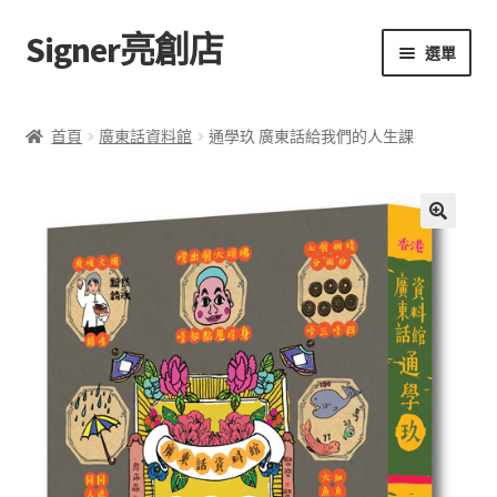
Signer亮創店
跳
跳
選單
至
至
導
主
主頁
覽
要
首頁
廣東話資料館
通學玖 廣東話給我們的人生課
列
內
購物車
容
學校選書（小學）
🔍
學校選書（中學）
「此時此地 看見亮光」2025特展
網上書店
無紙書