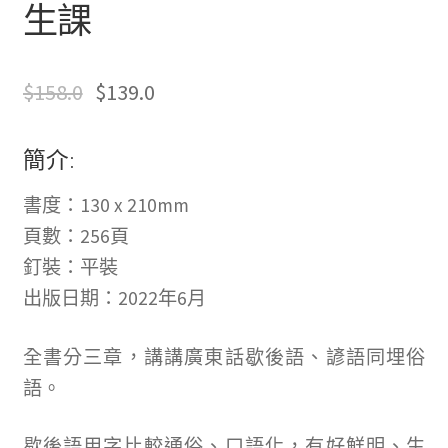
生課
$
158.0
$
139.0
簡介:
書度：130 x 210mm
頁數：256頁
釘裝：平裝
出版日期：2022年6月
全書分三章，講講廣東話歇後語、諺語同埋俗
語。
歇後語用字比較通俗、口語化，有好鮮明、生