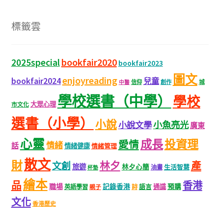
標籤雲
bookfair2020
2025special
bookfair2023
圖文
enjoyreading
bookfair2024
兒童
城
信仰
創作
中醫
學校選書（中學）
學校
大眾心理
市文化
選書（小學）
小說
小魚亮光
小說文學
廣東
心靈
成長
投資理
愛情
情緒
話
情緒健康
情緒管理
散文
財
林夕
產
文創
旅遊
林夕心簡
生活智慧
油畫
杯墊
繪本
品
香港
職場
記錄香港
語言
通識
預購
英語學習
親子
詩
文化
香港歷史