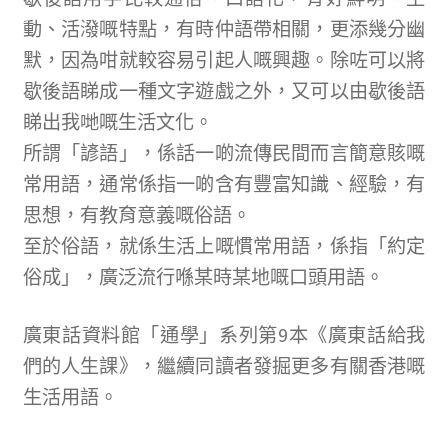
動、活潑嘅特點，有時仲語帶相關，更添幾分幽
默，因為咁就較容易引起人嘅興趣。除咗可以將
歇後語睇成一種文字遊戲之外，又可以由歇後語
睇出我哋嘅生活文化。
所謂「諺語」，係話一啲流傳民間而言簡意賅嘅
常用語，通常係指一啲含有豐富知識、經驗，有
思想，有教育意義嘅俗語。
至於俗語，就係生活上嘅慣常用語，係指「約定
俗成」，廣泛流行喺某時某地嘅口頭用語。
廣東話資料館「通學」系列第9本《廣東話給我
們的人生課》，繼續同讀者發掘更多有關香港嘅
生活用語。