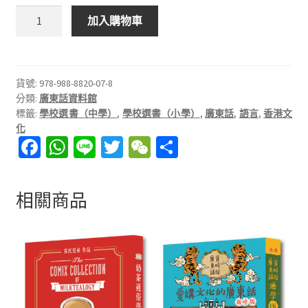
通
加入購物車
學
玖
廣
東
貨號:
978-988-8820-07-8
分類:
廣東話資料館
話
標籤:
學校選書（中學）
,
學校選書（小學）
,
廣東話
,
語言
,
香港文
給
化
我
Fa
W
Li
T
W
分
們
ce
h
n
wi
e
享
的
b
at
e
tt
C
人
相關商品
生
o
sA
er
h
課
o
p
at
數
k
p
量