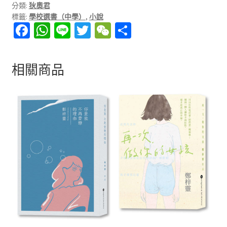
分類:
狄奧君
標籤:
學校選書（中學）
,
小說
Fa
W
Li
T
W
分
ce
h
n
wi
e
享
b
at
e
tt
C
相關商品
o
sA
er
h
o
p
at
k
p