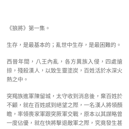
《狼將》第一集。
生存，是最基本的；亂世中生存，是最困難的。
西晉年間，八王內亂，各方異族入侵，四處搶
掠，殘殺漢人，以致生靈塗炭，百姓活於水深火
熱之中。
突羯族進軍陳留城，太守收到消息後，棄百姓於
不顧，就在百姓感到絕望之際，一名漢人將領顏
瞻，率領喪家軍跟突厥軍交戰，原本以其謀略曾
一度佔優，就在快將擊退敵軍之際，究竟發生甚