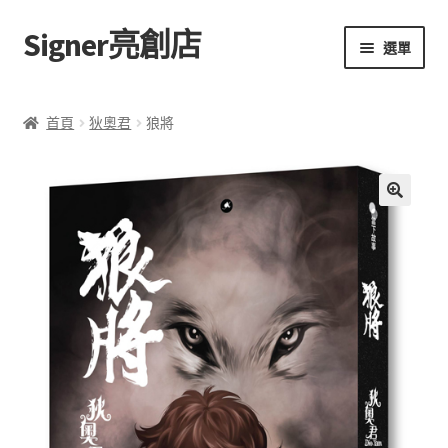
Signer亮創店
跳
跳
選單
至
至
導
主
主頁
覽
要
首頁
狄奧君
狼將
列
內
購物車
容
學校選書（小學）
🔍
學校選書（中學）
「此時此地 看見亮光」2025特展
網上書店
無紙書