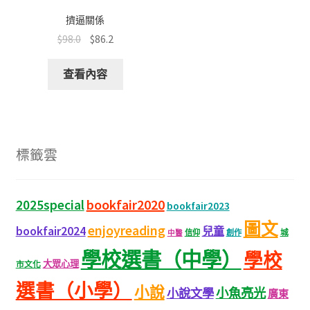
擠逼關係
$
98.0
$
86.2
查看內容
標籤雲
bookfair2020
2025special
bookfair2023
圖文
enjoyreading
bookfair2024
兒童
城
信仰
創作
中醫
學校選書（中學）
學校
大眾心理
市文化
選書（小學）
小說
小魚亮光
小說文學
廣東