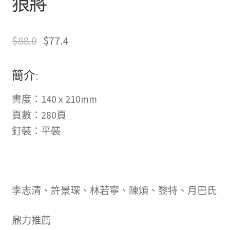
狼將
$
88.0
$
77.4
簡介:
書度：140 x 210mm
頁數：280頁
釘裝：平裝
李志清、許景琛、林若寧、陳煩、黎特、月巴氏
鼎力推薦