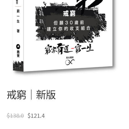
文創
聯絡我們+郵費
海外訂購書籍
登入
戒窮｜新版
$
138.0
$
121.4