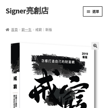
Signer亮創店
跳
跳
選單
至
至
導
主
主頁
覽
要
首頁
窮一生
戒窮｜新版
列
內
購物車
容
學校選書（小學）
🔍
學校選書（中學）
「此時此地 看見亮光」2025特展
網上書店
無紙書