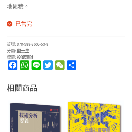
地累積。
已售完
貨號:
978-988-8605-53-8
分類:
窮一生
標籤:
投資理財
Fa
W
Li
T
W
分
ce
h
n
wi
e
享
b
at
e
tt
C
相關商品
o
sA
er
h
o
p
at
k
p