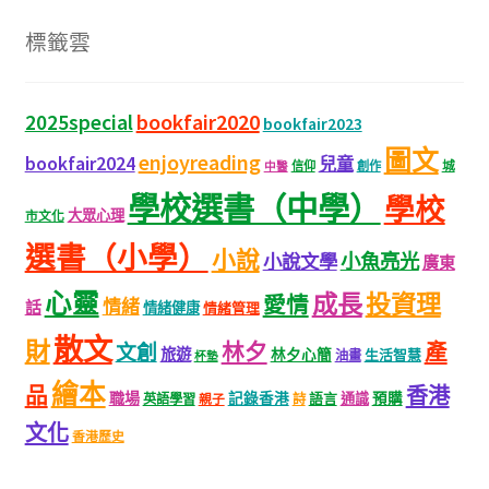
標籤雲
bookfair2020
2025special
bookfair2023
圖文
enjoyreading
bookfair2024
兒童
城
信仰
創作
中醫
學校選書（中學）
學校
大眾心理
市文化
選書（小學）
小說
小魚亮光
小說文學
廣東
心靈
成長
投資理
愛情
情緒
話
情緒健康
情緒管理
散文
財
林夕
產
文創
旅遊
林夕心簡
生活智慧
油畫
杯墊
繪本
品
香港
職場
記錄香港
語言
通識
預購
英語學習
親子
詩
文化
香港歷史