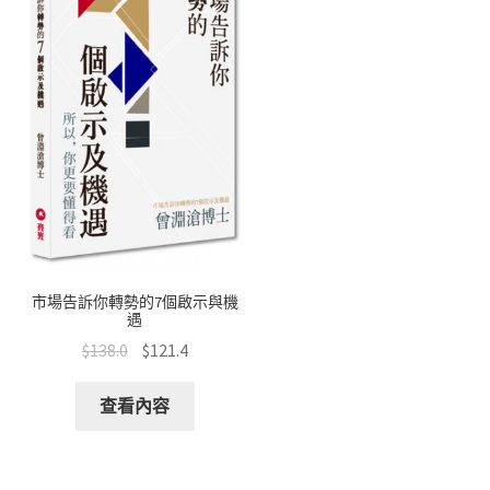
市場告訴你轉勢的7個啟示與機
遇
$
138.0
$
121.4
查看內容