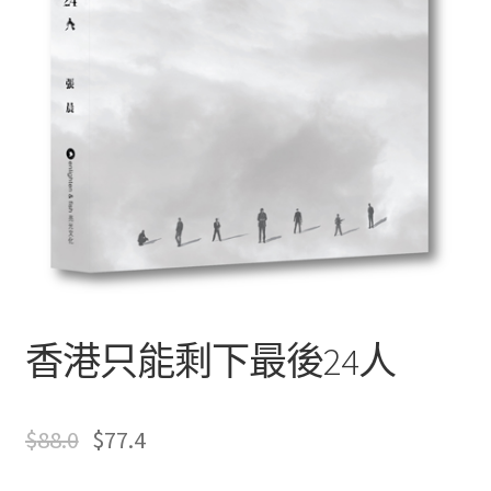
文創
聯絡我們+郵費
海外訂購書籍
登入
香港只能剩下最後24人
$
88.0
$
77.4