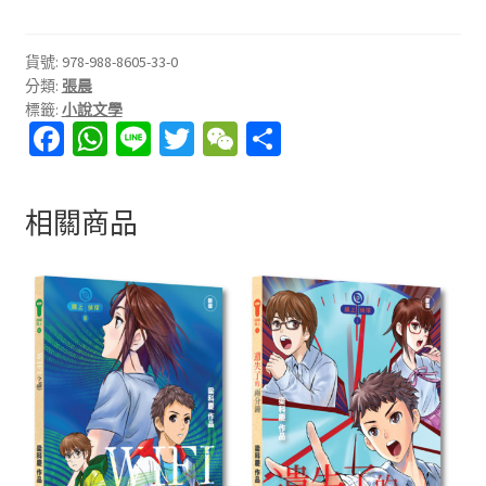
貨號:
978-988-8605-33-0
分類:
張晨
標籤:
小說文學
Fa
W
Li
T
W
分
ce
h
n
wi
e
享
b
at
e
tt
C
相關商品
o
sA
er
h
o
p
at
k
p