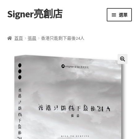
Signer亮創店
跳
跳
選單
至
至
導
主
主頁
覽
要
首頁
張晨
香港只能剩下最後24人
列
內
購物車
容
學校選書（小學）
額
🔍
外
學校選書（中學）
資
訊
「此時此地 看見亮光」2025特展
評
網上書店
價
(
0
無紙書
)