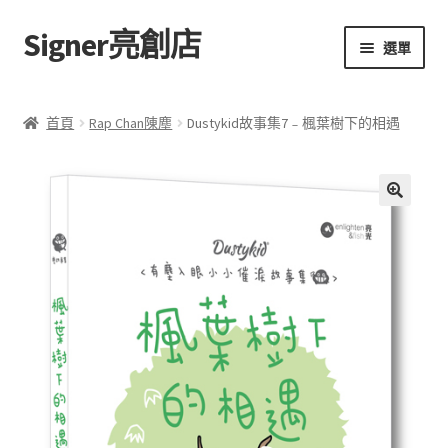
Signer亮創店
跳
跳
選單
至
至
導
主
主頁
覽
要
首頁
Rap Chan陳塵
Dustykid故事集7﹣楓葉樹下的相遇
列
內
購物車
容
學校選書（小學）
評
🔍
價
學校選書（中學）
(
0
)
「此時此地 看見亮光」2025特展
網上書店
無紙書