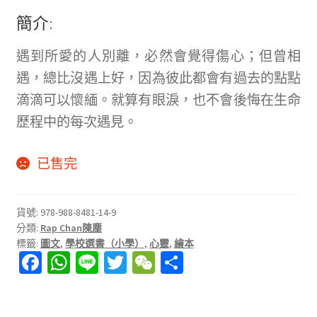
冊
簡介:
並
遇到所愛的人別離，必然會覺得傷心；但曾相
且
遇，總比沒遇上好，因為彼此都會有過去的點點
購
滴滴可以懷緬。就算有眼淚，也不會後悔在生命
買
歷程中的每次遇見。
過
商
已售完
品
的
貨號:
978-988-8481-14-9
顧
分類:
Rap Chan陳塵
客
標籤:
圖文
,
學校選書（小學）
,
心靈
,
繪本
Fa
W
Li
T
W
分
才
ce
h
n
wi
e
享
能
b
at
e
tt
C
撰