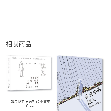
o
sA
er
h
寫
評
o
p
at
價
k
p
。
相關商品
如果我們 只有相遇 不會重
逢……