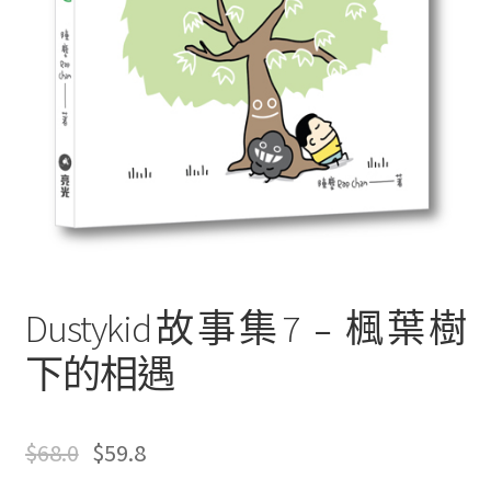
文創
聯絡我們+郵費
海外訂購書籍
登入
Dustykid故事集7﹣楓葉樹
下的相遇
只
有
$
68.0
$
59.8
註