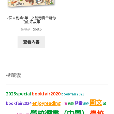
2個人創業5年—文創港青告訴你
的血汗故事
$
78.0
$
68.6
查看內容
標籤雲
bookfair2020
2025special
bookfair2023
圖文
enjoyreading
bookfair2024
兒童
城
信仰
創作
中醫
學校選書（中學）