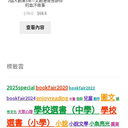
2個人創業5年—文創港青告訴你
的血汗故事
$
78.0
$
68.6
查看內容
標籤雲
bookfair2020
2025special
bookfair2023
圖文
enjoyreading
bookfair2024
兒童
城
信仰
創作
中醫
學校選書（中學）
學校
大眾心理
市文化
選書（小學）
小說
小魚亮光
小說文學
廣東