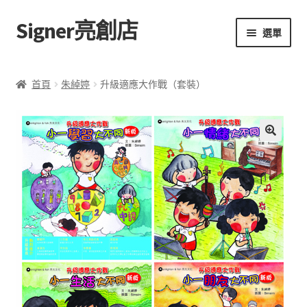
Signer亮創店
跳
跳
選單
至
至
導
主
主頁
覽
要
首頁
朱綽婷
升級適應大作戰（套裝）
列
內
購物車
容
學校選書（小學）
額
🔍
外
學校選書（中學）
資
訊
「此時此地 看見亮光」2025特展
評
網上書店
價
(
0
無紙書
)