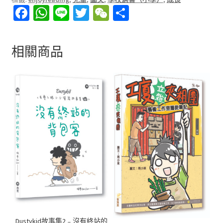
Fa
W
Li
T
W
分
ce
h
n
wi
e
享
b
at
e
tt
C
相關商品
o
sA
er
h
o
p
at
k
p
Dustykid故事集2﹣沒有終站的