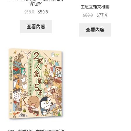
背包客
工廈立雜夾租團
$
68.0
$
59.8
$
88.0
$
77.4
查看內容
查看內容