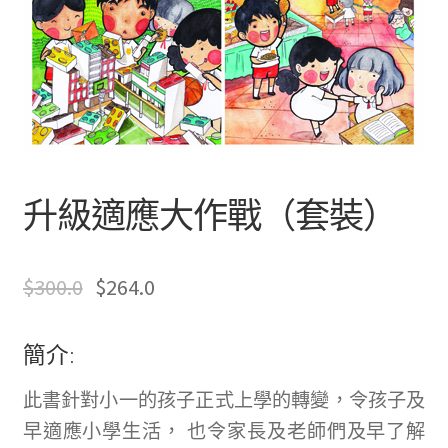
文創
聯絡我們+郵費
海外訂購書籍
登入
升級適應大作戰（套裝）
$
300.0
$
264.0
簡介:
此書針對小一的孩子正式上學的轉變，令孩子及
早適應小學生活， 也令家長及老師們及早了解