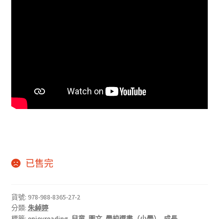
已售完
貨號:
978-988-8365-27-2
分類:
朱綽婷
標籤:
enjoyreading
,
兒童
,
圖文
,
學校選書（小學）
,
成長