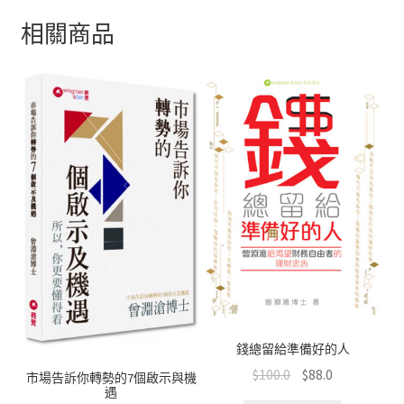
b
at
e
tt
C
相關商品
o
sA
er
h
o
p
at
k
p
錢總留給準備好的人
$
100.0
$
88.0
市場告訴你轉勢的7個啟示與機
遇