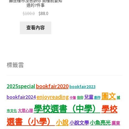
癲狂樓市沒告訴你 買樓前要知
道的7件事
$
100.0
$
88.0
查看內容
標籤雲
bookfair2020
2025special
bookfair2023
圖文
enjoyreading
bookfair2024
兒童
城
信仰
創作
中醫
學校選書（中學）
學校
大眾心理
市文化
選書（小學）
小說
小魚亮光
小說文學
廣東