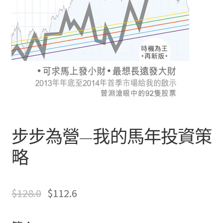
文創
聯絡我們+郵費
海外訂購書籍
登入
步步為營—我的馬年投資策
略
$
128.0
$
112.6