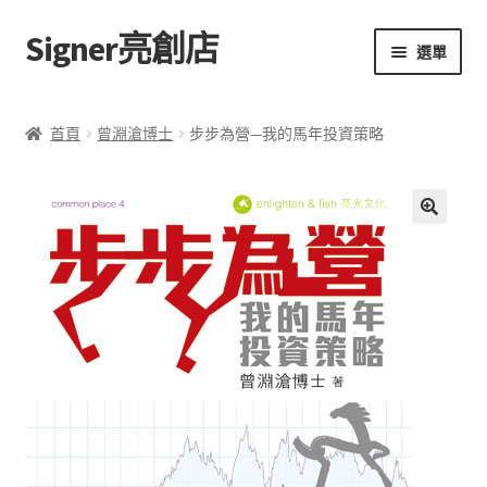
Signer亮創店
跳
跳
選單
至
至
導
主
主頁
覽
要
首頁
曾淵滄博士
步步為營—我的馬年投資策略
列
內
購物車
容
學校選書（小學）
額
🔍
外
學校選書（中學）
資
訊
「此時此地 看見亮光」2025特展
評
網上書店
價
(
0
無紙書
)