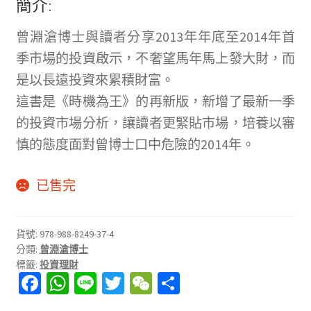
簡介:
曾淵滄博士與讀者分享2013年年底至2014年首
季市場的投資啟示，不奢望馬年馬上發大財，而
是以長遠投資來累積財富。
這書是《時機為王》的再新版，新增了最新一季
的投資市場分析，讓讀者更緊貼市場，培養以審
慎的態度面對曾博士口中危險的2014年。
已售完
貨號:
978-988-8249-37-4
分類:
曾淵滄博士
標籤:
投資理財
Fa
W
Li
T
W
分
ce
h
n
wi
e
享