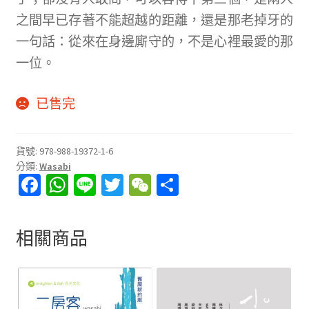
之間早已存著不能超越的距離，還是那老掉牙的
一句話：從來在身邊廝守的，不是心裡最愛的那
一位。
已售完
貨號:
978-988-19372-1-6
分類:
Wasabi
Fa
W
Li
T
W
分
ce
h
n
wi
e
享
b
at
e
tt
C
相關商品
o
sA
er
h
o
p
at
k
p