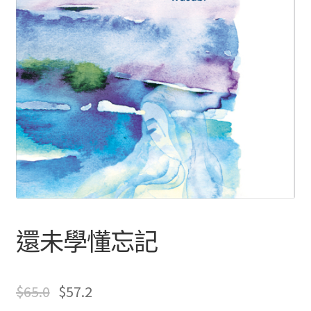
文創
聯絡我們+郵費
海外訂購書籍
登入
還未學懂忘記
$
65.0
$
57.2