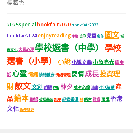
標籤雲
bookfair2020
2025special
bookfair2023
圖文
enjoyreading
bookfair2024
兒童
城
信仰
創作
中醫
學校選書（中學）
學校
大眾心理
市文化
選書（小學）
小說
小魚亮光
小說文學
廣東
心靈
成長
投資理
愛情
情緒
話
情緒健康
情緒管理
散文
財
林夕
產
文創
旅遊
林夕心簡
生活智慧
油畫
杯墊
繪本
品
香港
職場
記錄香港
語言
通識
預購
英語學習
親子
詩
文化
香港歷史