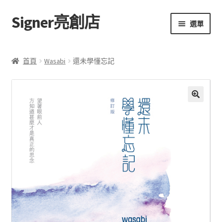
Signer亮創店
跳
跳
選單
至
至
導
主
主頁
覽
要
首頁
Wasabi
還未學懂忘記
列
內
購物車
容
學校選書（小學）
額
🔍
外
學校選書（中學）
資
訊
「此時此地 看見亮光」2025特展
評
網上書店
價
(
0
無紙書
)