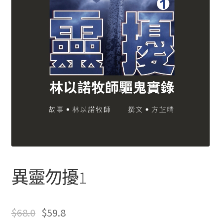
文創
聯絡我們+郵費
海外訂購書籍
登入
異靈勿擾1
$
68.0
$
59.8