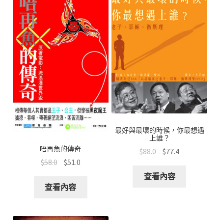
k
p
最好與最壞的時候，你最想遇
上誰？
唔再魚的傳奇
$
88.0
$
77.4
$
58.0
$
51.0
查看內容
查看內容