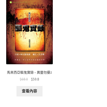
馬來西亞驅鬼實錄 – 異靈勿擾2
$
68.0
$
59.8
查看內容