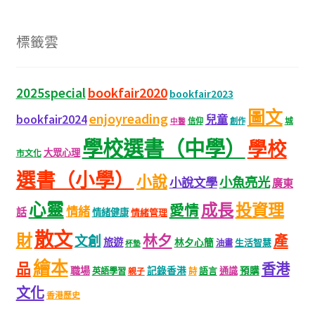
標籤雲
bookfair2020
2025special
bookfair2023
圖文
enjoyreading
bookfair2024
兒童
城
信仰
創作
中醫
學校選書（中學）
學校
大眾心理
市文化
選書（小學）
小說
小魚亮光
小說文學
廣東
心靈
成長
投資理
愛情
情緒
話
情緒健康
情緒管理
散文
財
林夕
產
文創
旅遊
林夕心簡
生活智慧
油畫
杯墊
繪本
品
香港
職場
記錄香港
語言
通識
預購
英語學習
親子
詩
文化
香港歷史