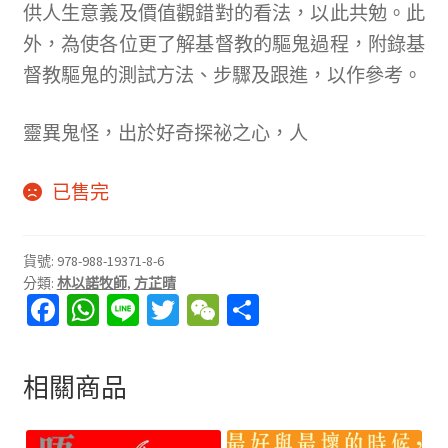
供人生意義及價值觀錯對的看法，以此共勉。此
外，為使各位更了解基督教的驅鬼過程，附錄基
督教驅鬼的測試方法、步驟及跟進，以作參考。
靈異鬼怪，出於好奇探祕之心，人
已售完
貨號:
978-988-19371-8-6
分類:
林以諾牧師
,
方芷晴
Fa
W
Li
T
W
分
ce
h
n
wi
e
享
b
at
e
tt
C
相關商品
o
sA
er
h
o
p
at