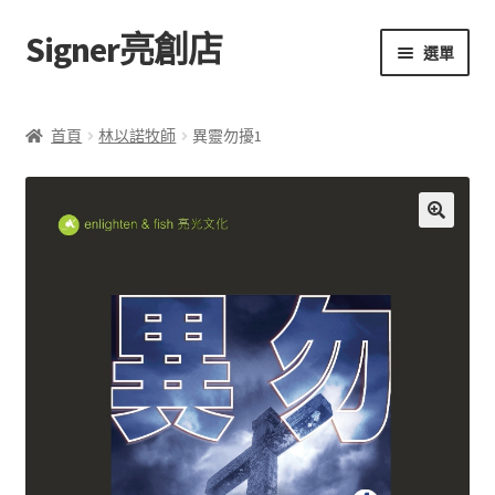
Signer亮創店
跳
跳
選單
至
至
導
主
主頁
覽
要
首頁
林以諾牧師
異靈勿擾1
列
內
購物車
容
學校選書（小學）
額
🔍
外
學校選書（中學）
資
訊
「此時此地 看見亮光」2025特展
評
網上書店
價
(
0
無紙書
)