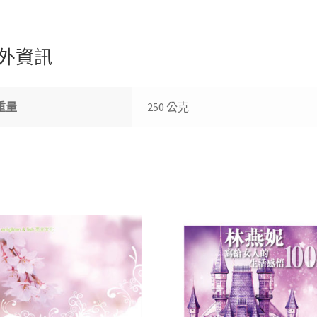
b
at
e
tt
C
o
sA
er
h
外資訊
o
p
at
k
p
重量
250 公克