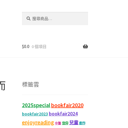
搜
尋
關
鍵
字:
$
0.0
0 個項目
而
標籤雲
bookfair2020
2025special
bookfair2024
bookfair2023
enjoyreading
兒童
信仰
創作
中醫