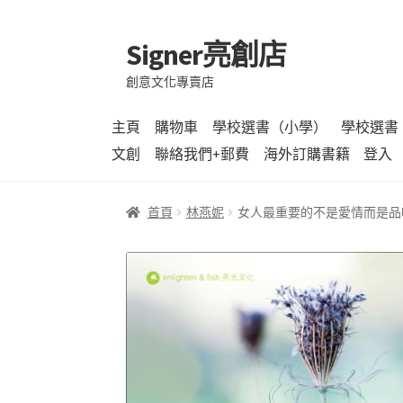
Signer亮創店
跳
跳
至
至
創意文化專賣店
導
主
覽
要
主頁
購物車
學校選書（小學）
學校選書
列
內
文創
聯絡我們+郵費
海外訂購書籍
登入
容
首頁
林燕妮
女人最重要的不是愛情而是品