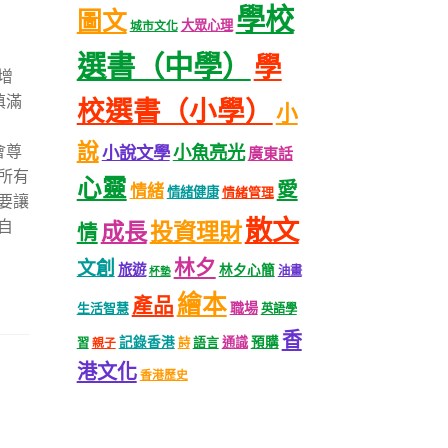
學校
圖文
大眾心理
城市文化
選書（中學）
學
增
填滿
校選書（小學）
小
訴
說
會尊
小魚亮光
小說文學
廣東話
所有
心靈
愛
情緒
情緒健康
情緒管理
要讓
散文
自
成長
投資理財
情
林夕
文創
旅遊
林夕心簡
油畫
杯墊
繪本
產品
職場
生活智慧
英語學
香
記錄香港
語言
通識
預購
習
親子
詩
港文化
香港歷史