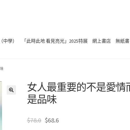
（中學）
「此時此地 看見亮光」2025特展
網上書店
無紙書
味
女人最重要的不是愛情
是品味
🔍
$
78.0
$
68.6