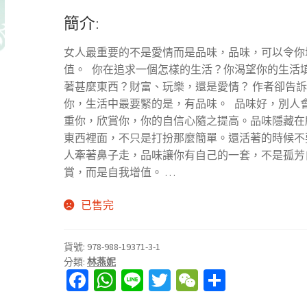
簡介:
女人最重要的不是愛情而是品味，品味，可以令你
值。 你在追求一個怎樣的生活？你渴望你的生活
著甚麼東西？財富、玩樂，還是愛情？ 作者卻告
你，生活中最要緊的是，有品味。 品味好，別人
重你，欣賞你，你的自信心隨之提高。品味隱藏在
東西裡面，不只是打扮那麼簡單。還活著的時候不
人牽著鼻子走，品味讓你有自己的一套，不是孤芳
賞，而是自我增值。 …
已售完
貨號:
978-988-19371-3-1
分類:
林燕妮
Fa
W
Li
T
W
分
ce
h
n
wi
e
享