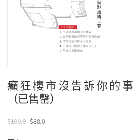
文創
聯絡我們+郵費
海外訂購書籍
登入
癲狂樓市沒告訴你的事
（已售罄）
$
100.0
$
88.0