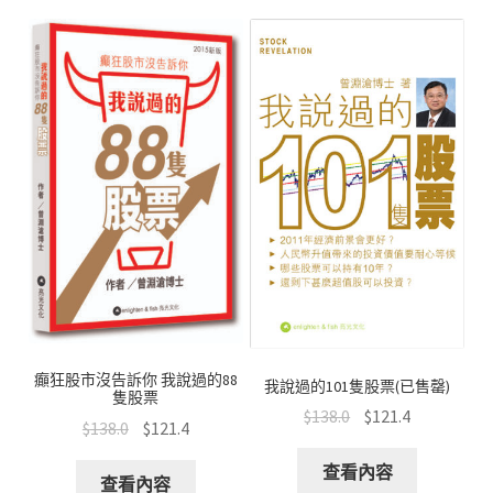
o
p
at
k
p
癲狂股市沒告訴你 我說過的88
我說過的101隻股票(已售罄)
隻股票
$
138.0
$
121.4
$
138.0
$
121.4
查看內容
查看內容