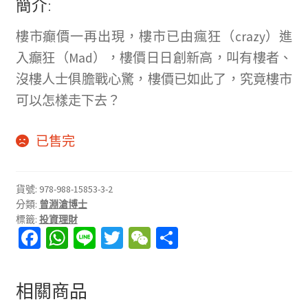
簡介:
樓市癲價一再出現，樓市已由瘋狂（crazy）進
入癲狂（Mad），樓價日日創新高，叫有樓者、
沒樓人士俱膽戰心驚，樓價已如此了，究竟樓市
可以怎樣走下去？
已售完
貨號:
978-988-15853-3-2
分類:
曾淵滄博士
標籤:
投資理財
Fa
W
Li
T
W
分
ce
h
n
wi
e
享
b
at
e
tt
C
相關商品
o
sA
er
h