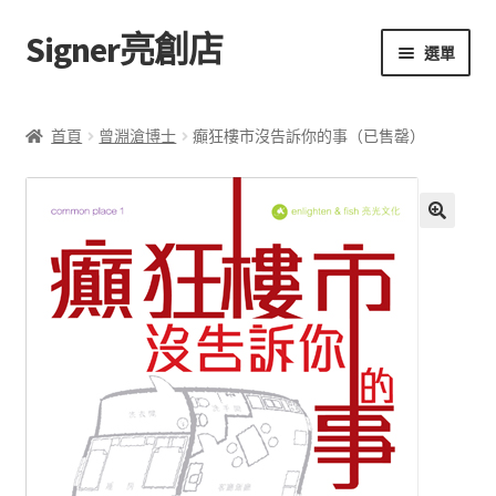
Signer亮創店
跳
跳
選單
至
至
導
主
主頁
覽
要
首頁
曾淵滄博士
癲狂樓市沒告訴你的事（已售罄）
列
內
購物車
容
學校選書（小學）
額
🔍
外
學校選書（中學）
資
訊
「此時此地 看見亮光」2025特展
評
網上書店
價
(
0
無紙書
)