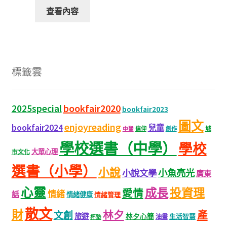
查看內容
標籤雲
bookfair2020
2025special
bookfair2023
圖文
enjoyreading
bookfair2024
兒童
城
信仰
創作
中醫
學校選書（中學）
學校
大眾心理
市文化
選書（小學）
小說
小魚亮光
小說文學
廣東
心靈
成長
投資理
愛情
情緒
話
情緒健康
情緒管理
散文
財
林夕
產
文創
旅遊
林夕心簡
生活智慧
油畫
杯墊