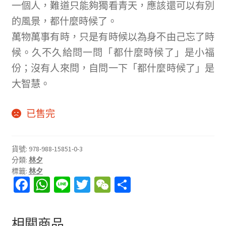
一個人，難道只能夠獨看青天，應該還可以有別
的風景，都什麼時候了。
萬物萬事有時，只是有時候以為身不由己忘了時
候。久不久給問一問「都什麼時候了」是小福
份；沒有人來問，自問一下「都什麼時候了」是
大智慧。
已售完
貨號:
978-988-15851-0-3
分類:
林夕
標籤:
林夕
Fa
W
Li
T
W
分
ce
h
n
wi
e
享
b
at
e
tt
C
相關商品