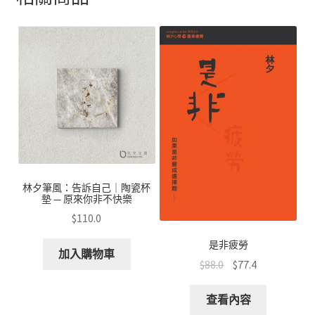
o
sA
er
h
o
p
at
k
p
林夕筆風：告訴自己｜陶瓷杯
墊 — 原來你非不快樂
$
110.0
是非疲勞
加入購物車
$
88.0
$
77.4
查看內容