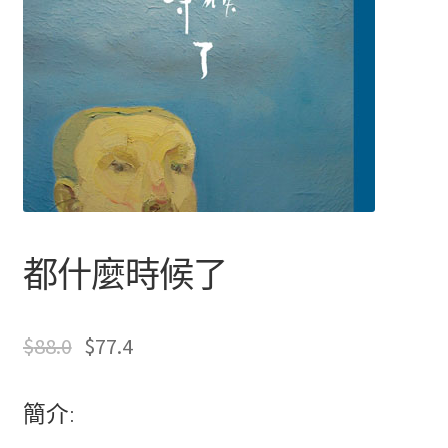
文創
聯絡我們+郵費
海外訂購書籍
登入
都什麼時候了
$
88.0
$
77.4
簡介: