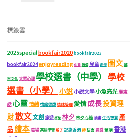
標籤雲
bookfair2020
2025special
bookfair2023
圖文
enjoyreading
bookfair2024
兒童
城
信仰
創作
中醫
學校選書（中學）
學校
大眾心理
市文化
選書（小學）
小說
小魚亮光
小說文學
廣東
心靈
成長
投資理
愛情
情緒
話
情緒健康
情緒管理
散文
財
林夕
產
文創
旅遊
林夕心簡
生活智慧
油畫
杯墊
繪本
品
香港
職場
記錄香港
語言
通識
預購
英語學習
親子
詩