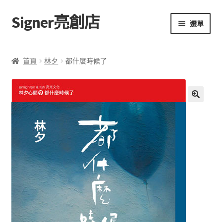
Signer亮創店
跳
跳
選單
至
至
導
主
主頁
覽
要
首頁
林夕
都什麼時候了
列
內
購物車
容
學校選書（小學）
額
🔍
外
學校選書（中學）
資
訊
「此時此地 看見亮光」2025特展
網上書店
無紙書