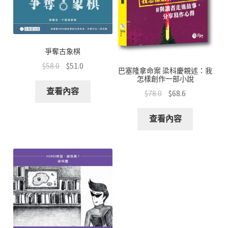
爭奪古象棋
$
58.0
$
51.0
巴塞隆拿命案 梁科慶親述：我
怎樣創作一部小說
查看內容
$
78.0
$
68.6
查看內容