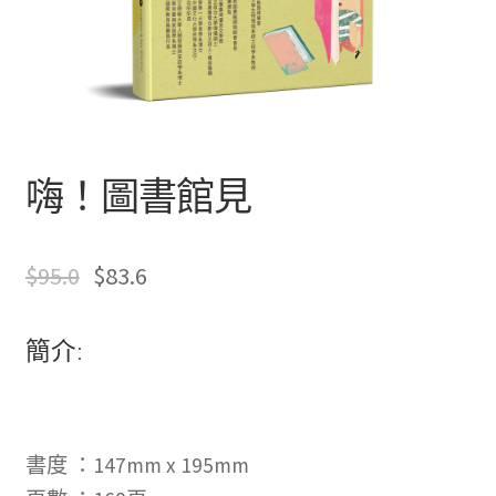
文創
聯絡我們+郵費
海外訂購書籍
嗨！圖書館見
登入
$
95.0
$
83.6
簡介:
只
有
書度 ：147mm x 195mm
註