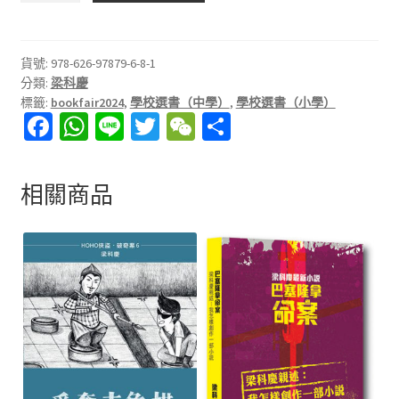
書
館
見
貨號:
978-626-97879-6-8-1
分類:
梁科慶
數
標籤:
bookfair2024
,
學校選書（中學）
,
學校選書（小學）
量
Fa
W
Li
T
W
分
ce
h
n
wi
e
享
b
at
e
tt
C
相關商品
o
sA
er
h
o
p
at
k
p