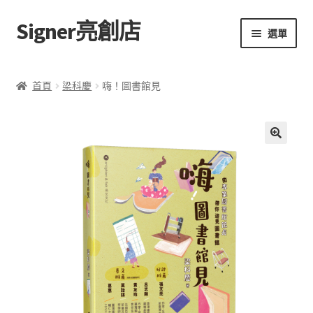
Signer亮創店
跳
跳
選單
至
至
導
主
主頁
覽
要
首頁
梁科慶
嗨！圖書館見
列
內
購物車
容
學校選書（小學）
評
🔍
價
學校選書（中學）
(
0
)
「此時此地 看見亮光」2025特展
網上書店
無紙書