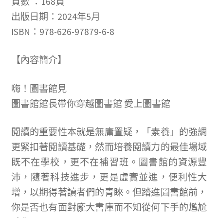
頁數 ：168頁
冊
出版日期：2024年5月
並
ISBN：978-626-97879-6-8
且
購
【內容簡介】
買
過
嗨！圖書館見
商
圖書館館長帶你穿越圖書館 愛上圖書館
品
閱讀的重要性本就是無庸置疑，「素養」的強調
的
更緊扣著閱讀基礎，然而培養閱讀力的最佳場域
顧
既不在學校，更不在補習班。圖書館的資源豐
客
沛，隨著科技進步，更是虛實並進，便利性大
才
增，以期得著讀者們的青睞。但踏進圖書館前，
能
你是否也有面對龐大書庫而不知從何下手的尷尬
撰