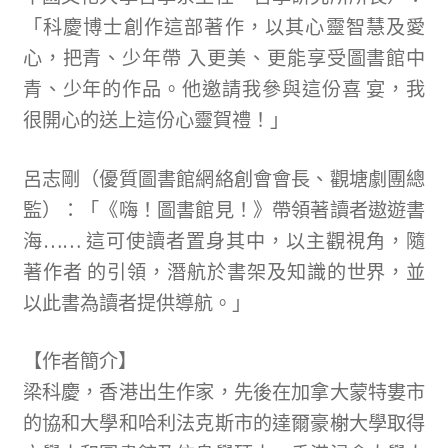
「科慶博士創作這部著作，以其心靈智慧及愛
心，把青、少年帶 入更美、更能享受圖書館中
青、少年的作品。他邀請我參與這份喜 宴，我
很開心的送上這份心靈賀禮！」
呂志剛（優質圖書館網絡創會會長、觀塘劇團總
監）：「《嗨！圖書館見！》帶領著讀者遨遊書
海…… 這可使讀者置身其中，以主觀視角，隨
著作者 的引領，潛航於書架及知識的世界，並
以此書為讀者提供導航。」
【作者簡介】
梁科慶，香港出生作家，先後在加拿大蒙特婁市
的協和大學和哈利法克斯市的達爾豪榭大學取得