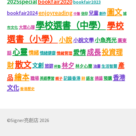
bookfair2020
2025special
bookfair2023
圖文
enjoyreading
bookfair2024
兒童
城
信仰
創作
中醫
學校選書（中學）
學校
大眾心理
市文化
選書（小學）
小說
小魚亮光
小說文學
廣東
心靈
成長
投資理
愛情
情緒
話
情緒健康
情緒管理
散文
財
林夕
產
文創
旅遊
林夕心簡
生活智慧
油畫
杯墊
繪本
品
香港
職場
記錄香港
語言
通識
預購
英語學習
親子
詩
文化
香港歷史
©Signer亮創店 2026