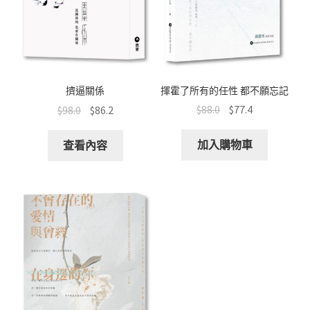
揮霍了所有的任性 都不願忘記
擠逼關係
$
88.0
$
77.4
$
98.0
$
86.2
加入購物車
查看內容