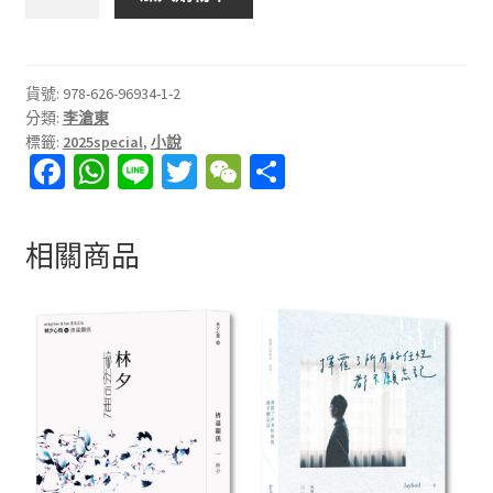
川
有
許
多
貨號:
978-626-96934-1-2
分類:
李滄東
糞
標籤:
2025special
,
小說
數
Fa
W
Li
T
W
分
量
ce
h
n
wi
e
享
b
at
e
tt
C
相關商品
o
sA
er
h
o
p
at
k
p