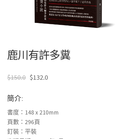
文創
聯絡我們+郵費
海外訂購書籍
鹿川有許多糞
登入
$
150.0
$
132.0
簡介:
書度：148 x 210mm
頁數：296頁
釘裝：平裝