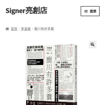
Signer亮創店
跳
跳
選單
至
至
導
主
主頁
覽
要
首頁
李滄東
鹿川有許多糞
列
內
購物車
容
學校選書（小學）
🔍
學校選書（中學）
「此時此地 看見亮光」2025特展
網上書店
無紙書