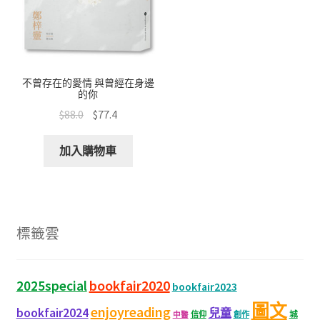
不曾存在的愛情 與曾經在身邊
的你
$
88.0
$
77.4
加入購物車
標籤雲
bookfair2020
2025special
bookfair2023
圖文
enjoyreading
bookfair2024
兒童
城
信仰
創作
中醫