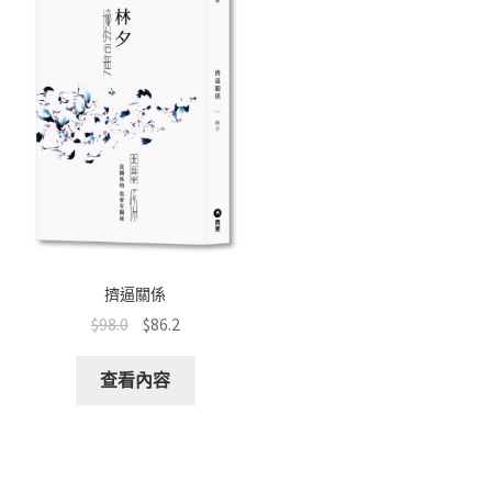
擠逼關係
$
98.0
$
86.2
查看內容