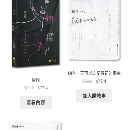
k
p
總有一天可以忘記最初的傷害
情探
$
88.0
$
77.4
$
88.0
$
77.4
加入購物車
查看內容