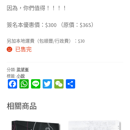
因為，你們值得！！！！
簽名本優惠價：$300 （原價：$365）
另加本地運費（包順豐/行政費）：$30
已售完
分類:
梁望峯
標籤:
小說
Fa
W
Li
T
W
分
ce
h
n
wi
e
享
b
at
e
tt
C
相關商品
o
sA
er
h
o
p
at