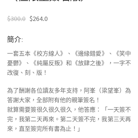
原
目
$
300.0
$
264.0
始
前
簡介:
價
價
格：
格：
一套五本《校方線人》、《邊緣錯愛》、《笑中
$365.0。
$300.0。
憂鬱》、《
純屬反叛》和《放肆之後》，一字不
改復、刻、版！
為了酬謝各位讀友多年支持，阿峯（梁望峯）為
答謝大家，
全部附有他的親筆簽名！
就算需要簽很久很久很久，他答應：「一天簽不
完，我第二天再來。
第二天簽不完，我第三天再
來，直至簽完所有書為止！」