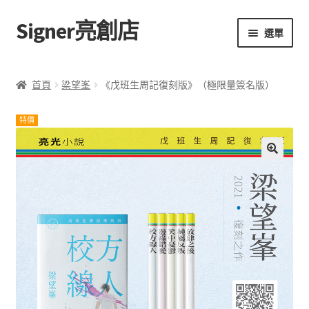
Signer亮創店
跳
跳
選單
至
至
導
主
主頁
覽
要
首頁
梁望峯
《戊班生周記復刻版》（極限量簽名版）
列
內
購物車
容
特價
學校選書（小學）
🔍
學校選書（中學）
「此時此地 看見亮光」2025特展
網上書店
無紙書