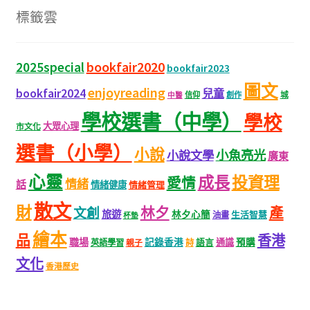
標籤雲
bookfair2020
2025special
bookfair2023
圖文
enjoyreading
bookfair2024
兒童
城
信仰
創作
中醫
學校選書（中學）
學校
大眾心理
市文化
選書（小學）
小說
小魚亮光
小說文學
廣東
心靈
成長
投資理
愛情
情緒
話
情緒健康
情緒管理
散文
財
林夕
產
文創
旅遊
林夕心簡
生活智慧
油畫
杯墊
繪本
品
香港
職場
記錄香港
語言
通識
預購
英語學習
親子
詩
文化
香港歷史