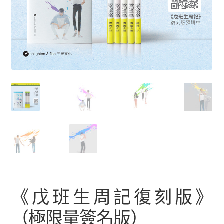
文創
聯絡我們+郵費
海外訂購書籍
登入
《戊班生周記復刻版》
（極限量簽名版）