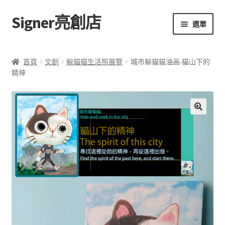
Signer亮創店
跳
跳
選單
至
至
導
主
主頁
覽
要
首頁
文創
躲貓貓生活照展覽
城市躲貓貓油画-貓山下的
列
內
精神
購物車
容
學校選書（小學）
描
🔍
述
學校選書（中學）
「此時此地 看見亮光」2025特展
網上書店
城
無紙書
市