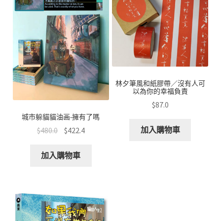
林夕筆風和紙膠帶／沒有人可
以為你的幸福負責
$
87.0
城市躲貓貓油画-擁有了嗎
加入購物車
$
480.0
$
422.4
加入購物車