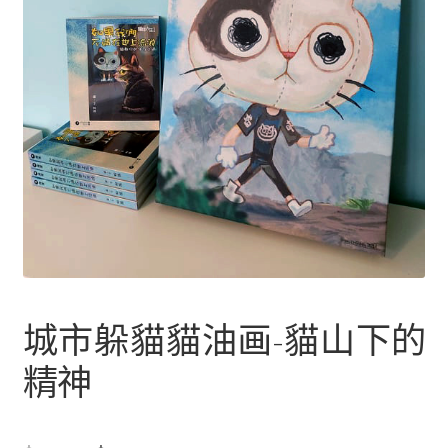
文創
躲
貓
聯絡我們+郵費
貓
H
海外訂購書籍
i
d
登入
e
-
a
n
城市躲貓貓油画-貓山下的
d
-
精神
s
e