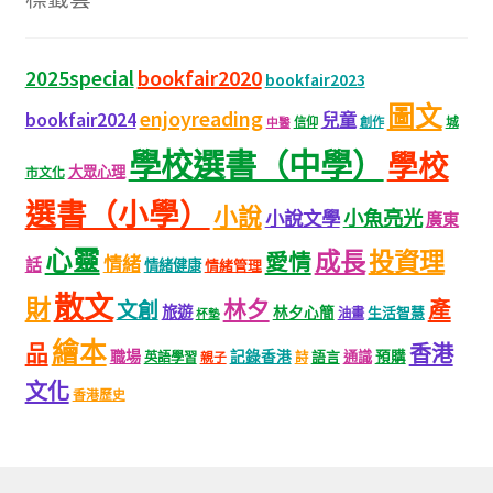
bookfair2020
2025special
bookfair2023
圖文
enjoyreading
bookfair2024
兒童
城
信仰
創作
中醫
學校選書（中學）
學校
大眾心理
市文化
選書（小學）
小說
小魚亮光
小說文學
廣東
心靈
成長
投資理
愛情
情緒
話
情緒健康
情緒管理
散文
財
林夕
產
文創
旅遊
林夕心簡
生活智慧
油畫
杯墊
繪本
品
香港
職場
記錄香港
語言
通識
預購
英語學習
親子
詩
文化
香港歷史