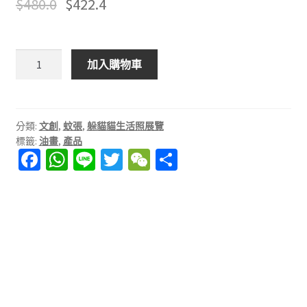
$
480.0
$
422.4
e
k
i
城
加入購物車
n
市
t
躲
貓
h
貓
分類:
文創
,
蚊張
,
躲貓貓生活照展覽
e
標籤:
油畫
,
產品
油
c
Fa
W
Li
T
W
分
画-
i
ce
h
n
wi
e
享
貓
山
t
b
at
e
tt
C
下
y
o
sA
er
h
的
油
o
p
at
精
画
神
k
p
數
量
城