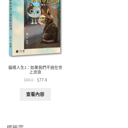
貓樣人生2：如果我們不過在世
上流浪
$
88.0
$
77.4
查看內容
標籤雲