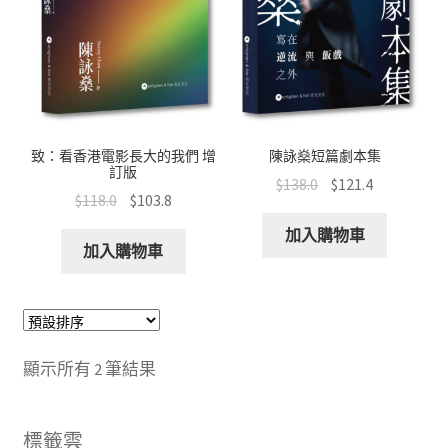
致：看香港電影長大的我們 增
陳詠燊短篇劇本集
訂版
$
138.0
$
121.4
$
118.0
$
103.8
加入購物車
加入購物車
顯示所有 2 筆結果
標籤雲