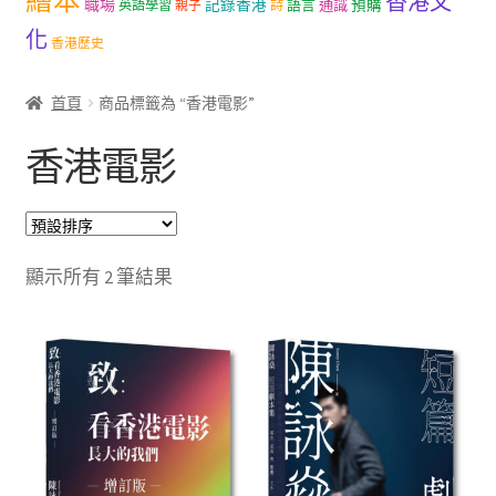
繪本
香港文
職場
記錄香港
語言
通識
預購
英語學習
親子
詩
文創
化
香港歷史
聯絡我們+郵費
首頁
商品標籤為 “香港電影”
海外訂購書籍
香港電影
登入
顯示所有 2 筆結果