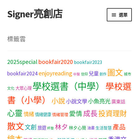
Signer亮創店
跳
跳
選單
至
至
導
主
主頁
覽
要
標籤雲
列
內
購物車
容
bookfair2020
2025special
bookfair2023
學校選書（小學）
圖文
enjoyreading
bookfair2024
兒童
城市
信仰
創作
中醫
學校選書（中學）
學校選書（中學）
學校選
大眾心理
文化
「此時此地 看見亮光」2025特展
書（小學）
小說
小魚亮光
小說文學
廣東話
心靈
網上書店
成長
投資理財
愛情
情緒
情緒健康
情緒管理
散文
林夕
產品
文創
旅遊
無紙書
林夕心簡
生活智慧
油畫
杯墊