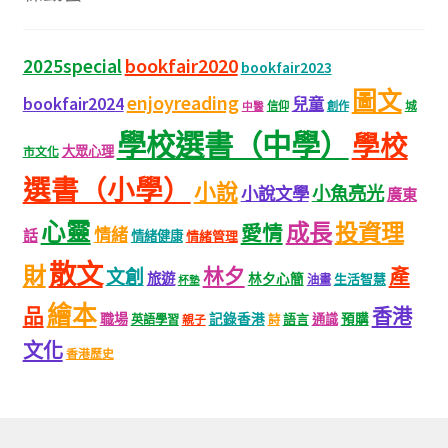
bookfair2020
2025special
bookfair2023
圖文
enjoyreading
bookfair2024
兒童
城
信仰
創作
中醫
學校選書（中學）
學校
大眾心理
市文化
選書（小學）
小說
小魚亮光
小說文學
廣東
心靈
成長
投資理
愛情
情緒
話
情緒健康
情緒管理
散文
財
林夕
產
文創
旅遊
林夕心簡
生活智慧
油畫
杯墊
繪本
品
香港
職場
記錄香港
語言
通識
預購
英語學習
親子
詩
文化
香港歷史