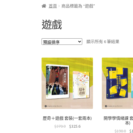
首頁
商品標籤為 “遊戲”
遊戲
顯示所有 6 筆結果
歷奇＋遊戲 套裝(一套兩本)
開學學情緒課 
本)
$
370.0
$
325.6
$
190.0
$