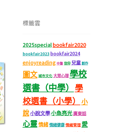
標籤雲
bookfair2020
2025special
bookfair2024
bookfair2023
enjoyreading
兒童
信仰
創作
中醫
學校
圖文
大眾心理
城市文化
選書（中學）
學
校選書（小學）
小
說
小魚亮光
小說文學
廣東話
心靈
愛
情緒
情緒健康
情緒管理