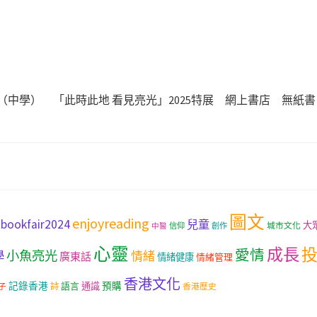
（中學）
「此時此地 看見亮光」2025特展
網上書店
無紙書
圖文
enjoyreading
bookfair2024
兒童
大
城市文化
信仰
創作
中醫
心靈
成長
愛情
小魚亮光
學
情緒
廣東話
情緒健康
情緒管理
香港文化
記錄香港
語言
通識
預購
子
詩
香港歷史