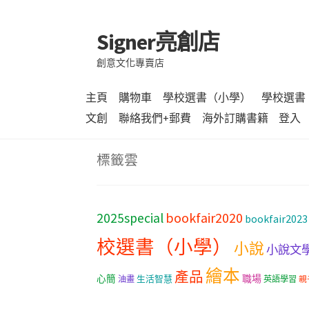
Signer亮創店
跳
跳
至
至
創意文化專賣店
導
主
覽
要
主頁
購物車
學校選書（小學）
學校選書
列
內
文創
聯絡我們+郵費
海外訂購書籍
登入
容
標籤雲
bookfair2020
2025special
bookfair2023
校選書（小學）
小說
小說文
繪本
產品
職場
心簡
生活智慧
油畫
英語學習
親