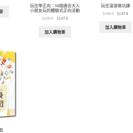
玩住學正向：56個適合大人
玩住溫習做功課
小朋友玩的體驗式正向活動
容
$
168.0
$
147.8
$
168.0
$
147.8
加入購物車
加入購物車
戲