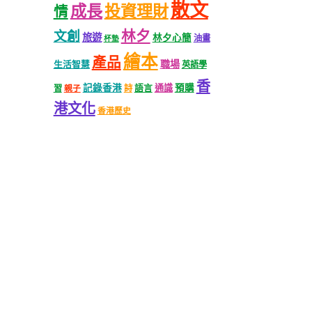
散文
成長
投資理財
情
林夕
文創
旅遊
林夕心簡
油畫
杯墊
繪本
產品
職場
生活智慧
英語學
香
記錄香港
語言
通識
預購
習
親子
詩
港文化
香港歷史