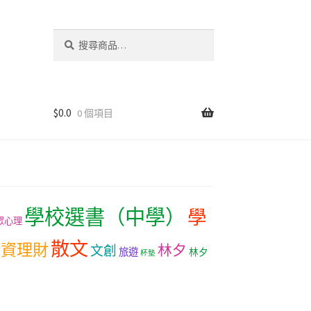
搜
尋
關
鍵
字:
$
0.0
0 個項目
學校選書（中學）
學
眾心理
散文
投資理財
林夕
文創
旅遊
林夕
杯墊