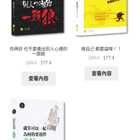
你再好 也不要養出別人心裡的
做自己 都要識㗎！！
一頭狼
$
88.0
$
77.4
$
88.0
$
77.4
查看內容
查看內容