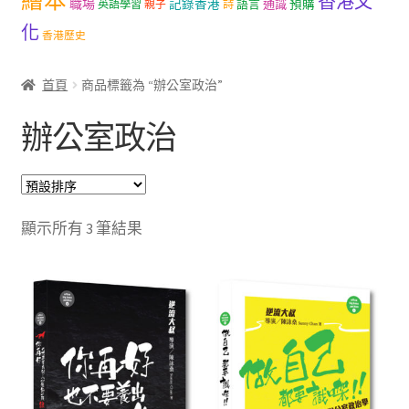
繪本
香港文
職場
記錄香港
語言
通識
預購
英語學習
親子
詩
文創
化
香港歷史
聯絡我們+郵費
首頁
商品標籤為 “辦公室政治”
海外訂購書籍
辦公室政治
登入
顯示所有 3 筆結果