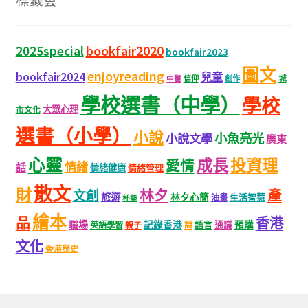
標籤雲
bookfair2020
2025special
bookfair2023
圖文
enjoyreading
bookfair2024
兒童
城
信仰
創作
中醫
學校選書（中學）
學校
大眾心理
市文化
選書（小學）
小說
小魚亮光
小說文學
廣東
心靈
成長
投資理
愛情
情緒
話
情緒健康
情緒管理
散文
財
林夕
產
文創
旅遊
林夕心簡
生活智慧
油畫
杯墊
繪本
品
香港
職場
記錄香港
語言
通識
預購
英語學習
親子
詩
文化
香港歷史