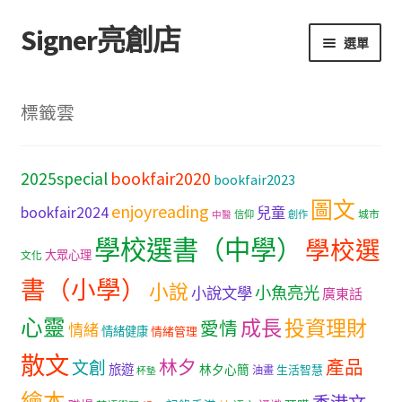
Signer亮創店
跳
跳
選單
至
至
導
主
主頁
覽
要
標籤雲
列
內
購物車
容
bookfair2020
2025special
bookfair2023
學校選書（小學）
圖文
enjoyreading
bookfair2024
兒童
城市
信仰
創作
中醫
學校選書（中學）
學校選書（中學）
學校選
大眾心理
文化
「此時此地 看見亮光」2025特展
書（小學）
小說
小魚亮光
小說文學
廣東話
心靈
網上書店
成長
投資理財
愛情
情緒
情緒健康
情緒管理
散文
林夕
產品
文創
旅遊
無紙書
林夕心簡
生活智慧
油畫
杯墊