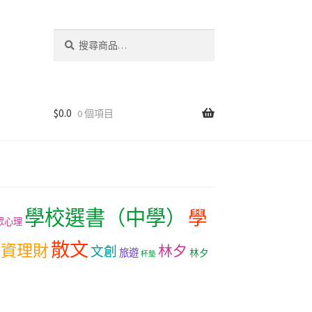
搜
尋
關
鍵
字:
$
0.0
0 個項目
學校選書（中學）
學
眾心理
散文
投資理財
林夕
文創
旅遊
林夕
杯墊