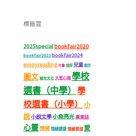
標籤雲
bookfair2020
2025special
bookfair2024
bookfair2023
enjoyreading
兒童
信仰
創作
中醫
學校
圖文
大眾心理
城市文化
選書（中學）
學
校選書（小學）
小
說
小魚亮光
小說文學
廣東話
心靈
愛
情緒
情緒健康
情緒管理