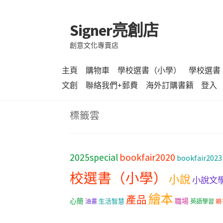
Signer亮創店
跳
跳
至
至
創意文化專賣店
導
主
覽
要
主頁
購物車
學校選書（小學）
學校選書
列
內
文創
聯絡我們+郵費
海外訂購書籍
登入
容
標籤雲
bookfair2020
2025special
bookfair2023
校選書（小學）
小說
小說文
繪本
產品
職場
心簡
生活智慧
油畫
英語學習
親