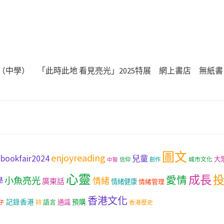
（中學）
「此時此地 看見亮光」2025特展
網上書店
無紙書
圖文
enjoyreading
bookfair2024
兒童
大
城市文化
信仰
創作
中醫
心靈
成長
愛情
小魚亮光
學
情緒
廣東話
情緒健康
情緒管理
香港文化
記錄香港
語言
通識
預購
子
詩
香港歷史