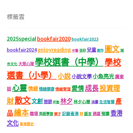
標籤雲
bookfair2020
2025special
bookfair2023
圖文
enjoyreading
bookfair2024
兒童
城
信仰
創作
中醫
學校選書（中學）
學校
大眾心理
市文化
選書（小學）
小說
小魚亮光
小說文學
廣東
心靈
成長
投資理
愛情
情緒
話
情緒健康
情緒管理
散文
財
林夕
產
文創
旅遊
林夕心簡
生活智慧
油畫
杯墊
繪本
品
香港
職場
記錄香港
語言
通識
預購
英語學習
親子
詩
文化
香港歷史