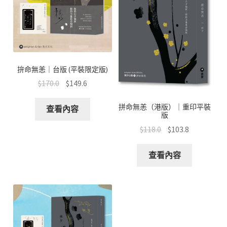
拚命無恙｜台版 (平裝限定版)
$
170.0
$
149.6
拼命無恙（港版）｜重印平裝
查看內容
版
$
118.0
$
103.8
查看內容