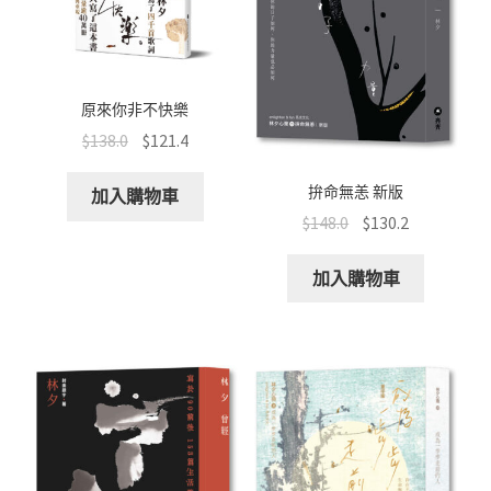
原來你非不快樂
$
138.0
$
121.4
拚命無恙 新版
加入購物車
$
148.0
$
130.2
加入購物車