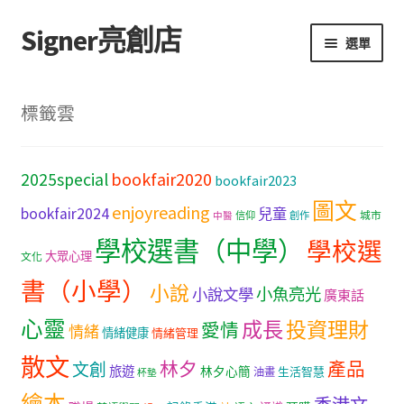
Signer亮創店
跳
跳
選單
至
至
導
主
主頁
覽
要
標籤雲
列
內
購物車
容
bookfair2020
2025special
bookfair2023
學校選書（小學）
圖文
enjoyreading
bookfair2024
兒童
城市
信仰
創作
中醫
學校選書（中學）
學校選書（中學）
學校選
大眾心理
文化
「此時此地 看見亮光」2025特展
書（小學）
小說
小魚亮光
小說文學
廣東話
心靈
網上書店
成長
投資理財
愛情
情緒
情緒健康
情緒管理
散文
林夕
產品
文創
旅遊
無紙書
林夕心簡
生活智慧
油畫
杯墊