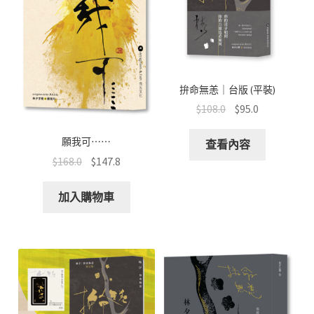
拚命無恙｜台版 (平裝)
$
108.0
$
95.0
願我可⋯⋯
查看內容
$
168.0
$
147.8
加入購物車