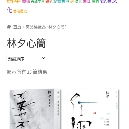
繪本
香港文
職場
記錄香港
語言
通識
預購
英語學習
親子
詩
文創
化
香港歷史
聯絡我們+郵費
首頁
商品標籤為 “林夕心簡”
海外訂購書籍
林夕心簡
登入
顯示所有 15 筆結果