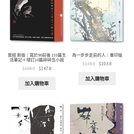
曾經 新版｜寫於90前後 153篇生
為一步步走前的人｜重印版
活筆記＋增訂10篇碎碎念小說
$
118.0
$
103.8
$
168.0
$
147.8
加入購物車
加入購物車