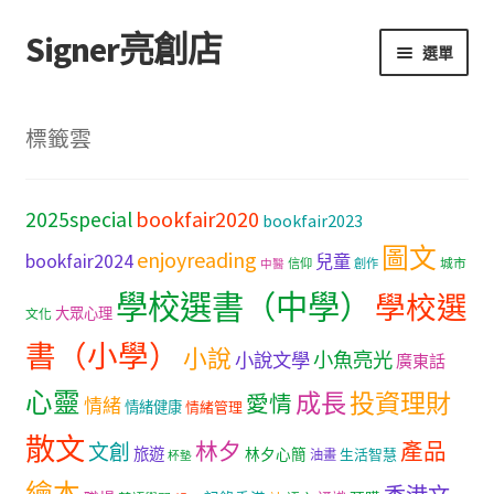
Signer亮創店
跳
跳
選單
至
至
導
主
主頁
覽
要
標籤雲
列
內
購物車
容
bookfair2020
2025special
bookfair2023
學校選書（小學）
圖文
enjoyreading
bookfair2024
兒童
城市
信仰
創作
中醫
學校選書（中學）
學校選書（中學）
學校選
大眾心理
文化
「此時此地 看見亮光」2025特展
書（小學）
小說
小魚亮光
小說文學
廣東話
心靈
網上書店
成長
投資理財
愛情
情緒
情緒健康
情緒管理
散文
林夕
產品
文創
旅遊
無紙書
林夕心簡
生活智慧
油畫
杯墊