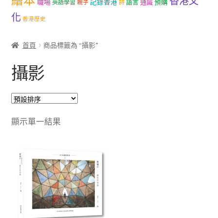
繪本
香港文
職場
記錄香港
語言
通識
預購
英語學習
親子
詩
文創
化
香港歷史
聯絡我們+郵費
首頁
商品標籤為 “攝影”
海外訂購書籍
攝影
登入
顯示單一結果