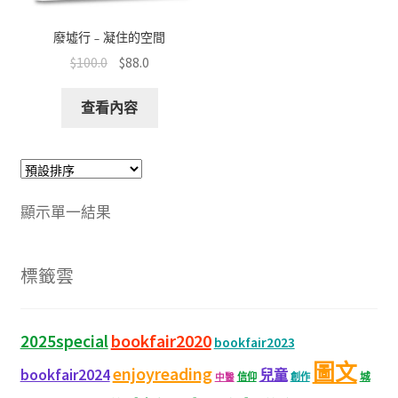
廢墟行﹣凝住的空間
$
100.0
$
88.0
查看內容
顯示單一結果
標籤雲
bookfair2020
2025special
bookfair2023
圖文
enjoyreading
bookfair2024
兒童
城
信仰
創作
中醫