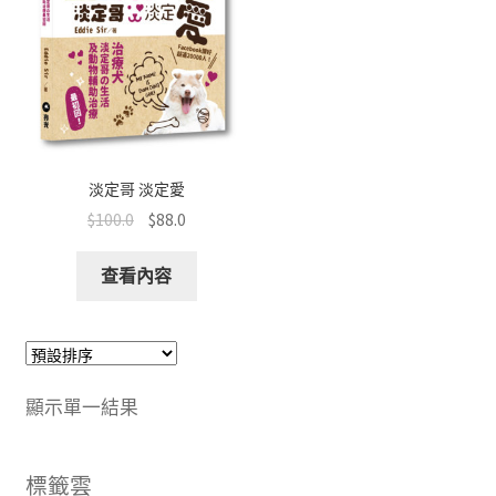
淡定哥 淡定愛
$
100.0
$
88.0
查看內容
顯示單一結果
標籤雲