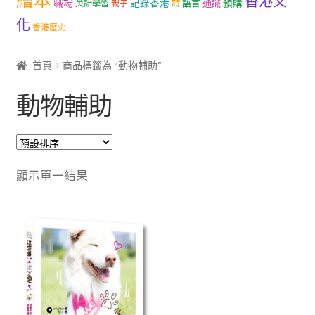
繪本
香港文
職場
記錄香港
語言
通識
預購
英語學習
親子
詩
文創
化
香港歷史
聯絡我們+郵費
首頁
商品標籤為 “動物輔助”
海外訂購書籍
動物輔助
登入
顯示單一結果