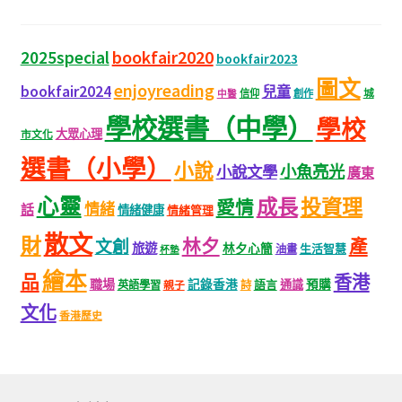
bookfair2020
2025special
bookfair2023
圖文
enjoyreading
bookfair2024
兒童
城
信仰
創作
中醫
學校選書（中學）
學校
大眾心理
市文化
選書（小學）
小說
小魚亮光
小說文學
廣東
心靈
成長
投資理
愛情
情緒
話
情緒健康
情緒管理
散文
財
林夕
產
文創
旅遊
林夕心簡
生活智慧
油畫
杯墊
繪本
品
香港
職場
記錄香港
語言
通識
預購
英語學習
親子
詩
文化
香港歷史