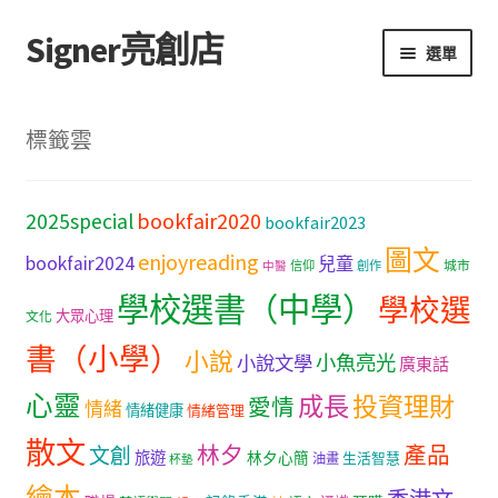
Signer亮創店
跳
跳
選單
至
至
導
主
主頁
覽
要
標籤雲
列
內
購物車
容
bookfair2020
2025special
bookfair2023
學校選書（小學）
圖文
enjoyreading
bookfair2024
兒童
城市
信仰
創作
中醫
學校選書（中學）
學校選書（中學）
學校選
大眾心理
文化
「此時此地 看見亮光」2025特展
書（小學）
小說
小魚亮光
小說文學
廣東話
心靈
網上書店
成長
投資理財
愛情
情緒
情緒健康
情緒管理
散文
林夕
產品
文創
旅遊
無紙書
林夕心簡
生活智慧
油畫
杯墊