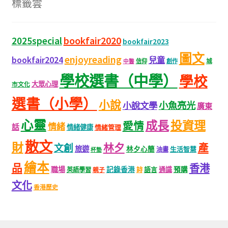
標籤雲
bookfair2020
2025special
bookfair2023
圖文
enjoyreading
bookfair2024
兒童
城
信仰
創作
中醫
學校選書（中學）
學校
大眾心理
市文化
選書（小學）
小說
小魚亮光
小說文學
廣東
心靈
成長
投資理
愛情
情緒
話
情緒健康
情緒管理
散文
財
林夕
產
文創
旅遊
林夕心簡
生活智慧
油畫
杯墊
繪本
品
香港
職場
記錄香港
語言
通識
預購
英語學習
親子
詩
文化
香港歷史