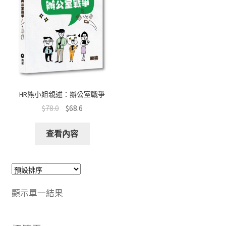
文創
聯絡我們+郵費
海外訂購書籍
登入
HR熊小姐親述：辦公室戰爭
$
78.0
$
68.6
查看內容
顯示單一結果