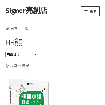
Signer亮創店
跳
跳
選單
至
至
導
主
主頁
覽
要
首頁
HR熊
列
內
購物車
容
HR熊
學校選書（小學）
學校選書（中學）
顯示單一結果
「此時此地 看見亮光」2025特展
網上書店
無紙書