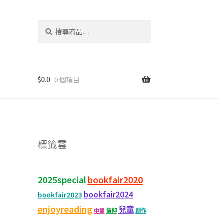
搜
尋
關
鍵
字:
$
0.0
0 個項目
標籤雲
bookfair2020
2025special
bookfair2024
bookfair2023
enjoyreading
兒童
信仰
創作
中醫