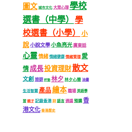
學校
圖文
大眾心理
城市文化
選書（中學）
學
校選書（小學）
小
說
小魚亮光
小說文學
廣東話
心靈
愛
情緒
情緒健康
情緒管理
散文
成長
投資理財
情
林夕
文創
旅遊
林夕心簡
油畫
杯墊
繪本
產品
職場
生活智慧
英語學
香
記錄香港
語言
通識
預購
習
親子
詩
港文化
香港歷史