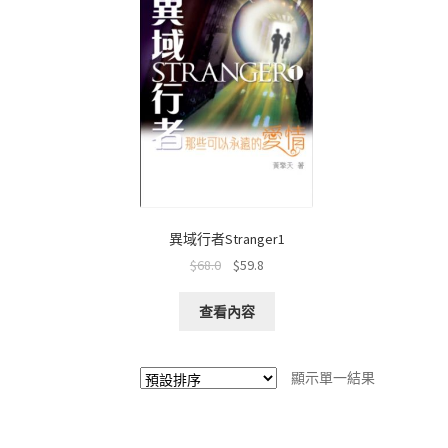
異域行者Stranger1
$
68.0
$
59.8
查看內容
顯示單一結果