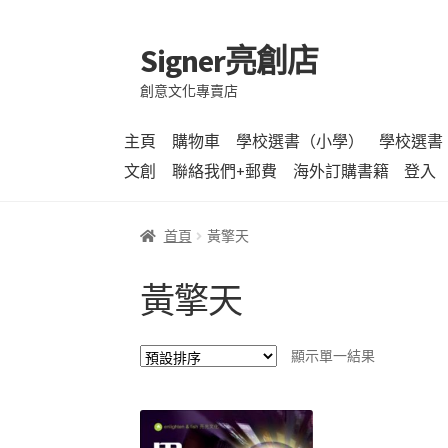
Signer亮創店
跳
跳
至
至
創意文化專賣店
導
主
覽
要
主頁
購物車
學校選書（小學）
學校選書
列
內
文創
聯絡我們+郵費
海外訂購書籍
登入
容
首頁
黃擎天
黃擎天
顯示單一結果