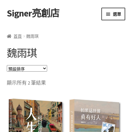
Signer亮創店
跳
跳
選單
至
至
導
主
主頁
覽
要
首頁
魏雨琪
列
內
購物車
容
魏雨琪
學校選書（小學）
學校選書（中學）
顯示所有 2 筆結果
「此時此地 看見亮光」2025特展
網上書店
無紙書