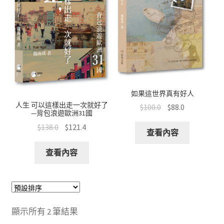
文創
聯絡我們+郵費
海外訂購書籍
登入
如果這世界真有好人
人生 可以這樣出走一次就好了
$
100.0
$
88.0
—背包浪遊歐洲31國
$
138.0
$
121.4
查看內容
查看內容
顯示所有 2 筆結果