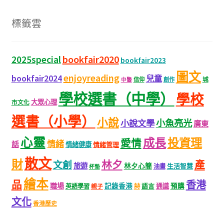
標籤雲
bookfair2020
2025special
bookfair2023
圖文
enjoyreading
bookfair2024
兒童
城
信仰
創作
中醫
學校選書（中學）
學校
大眾心理
市文化
選書（小學）
小說
小魚亮光
小說文學
廣東
心靈
成長
投資理
愛情
情緒
話
情緒健康
情緒管理
散文
財
林夕
產
文創
旅遊
林夕心簡
生活智慧
油畫
杯墊
繪本
品
香港
職場
記錄香港
語言
通識
預購
英語學習
親子
詩
文化
香港歷史