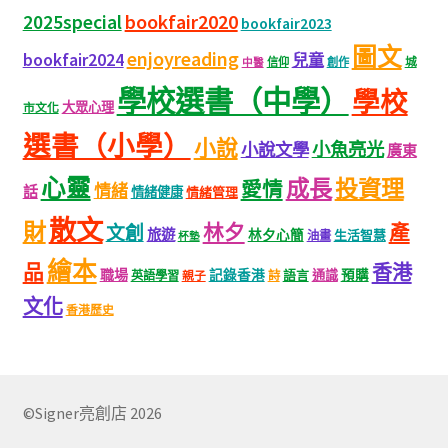
bookfair2020
2025special
bookfair2023
圖文
enjoyreading
bookfair2024
兒童
城
信仰
創作
中醫
學校選書（中學）
學校
大眾心理
市文化
選書（小學）
小說
小魚亮光
小說文學
廣東
心靈
成長
投資理
愛情
情緒
話
情緒健康
情緒管理
散文
財
林夕
產
文創
旅遊
林夕心簡
生活智慧
油畫
杯墊
繪本
品
香港
職場
記錄香港
語言
通識
預購
英語學習
親子
詩
文化
香港歷史
©Signer亮創店 2026