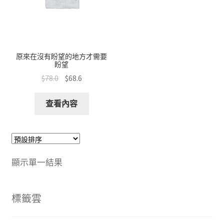
文創
聯絡我們+郵費
原來在沒有盼望的地方才需要
海外訂購書籍
盼望
$
78.0
$
68.6
登入
查看內容
顯示單一結果
標籤雲