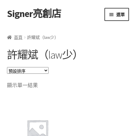
Signer亮創店
跳
跳
選單
至
至
導
主
主頁
覽
要
首頁
許耀斌（law少）
列
內
購物車
容
許耀斌（law少）
學校選書（小學）
學校選書（中學）
顯示單一結果
「此時此地 看見亮光」2025特展
網上書店
無紙書