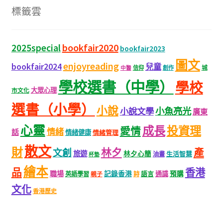
標籤雲
bookfair2020
2025special
bookfair2023
圖文
enjoyreading
bookfair2024
兒童
城
信仰
創作
中醫
學校選書（中學）
學校
大眾心理
市文化
選書（小學）
小說
小魚亮光
小說文學
廣東
心靈
成長
投資理
愛情
情緒
話
情緒健康
情緒管理
散文
財
林夕
產
文創
旅遊
林夕心簡
生活智慧
油畫
杯墊
繪本
品
香港
職場
記錄香港
語言
通識
預購
英語學習
親子
詩
文化
香港歷史