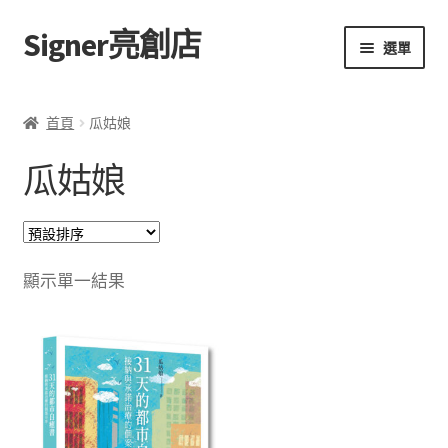
Signer亮創店
跳
跳
選單
至
至
導
主
主頁
覽
要
首頁
瓜姑娘
列
內
購物車
容
瓜姑娘
學校選書（小學）
學校選書（中學）
顯示單一結果
「此時此地 看見亮光」2025特展
網上書店
無紙書