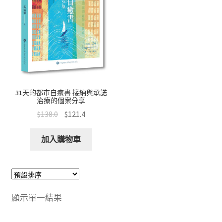
文創
聯絡我們+郵費
海外訂購書籍
登入
31天的都市自癒書 接納與承諾
治療的個案分享
$
138.0
$
121.4
加入購物車
顯示單一結果