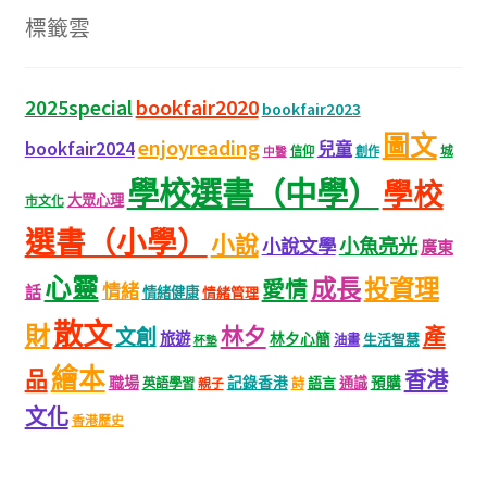
標籤雲
bookfair2020
2025special
bookfair2023
圖文
enjoyreading
bookfair2024
兒童
城
信仰
創作
中醫
學校選書（中學）
學校
大眾心理
市文化
選書（小學）
小說
小魚亮光
小說文學
廣東
心靈
成長
投資理
愛情
情緒
話
情緒健康
情緒管理
散文
財
林夕
產
文創
旅遊
林夕心簡
生活智慧
油畫
杯墊
繪本
品
香港
職場
記錄香港
語言
通識
預購
英語學習
親子
詩
文化
香港歷史