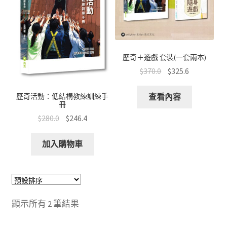
文創
聯絡我們+郵費
歷奇＋遊戲 套裝(一套兩本)
海外訂購書籍
$
370.0
$
325.6
登入
歷奇活動：低結構教練訓練手
查看內容
冊
$
280.0
$
246.4
加入購物車
顯示所有 2 筆結果