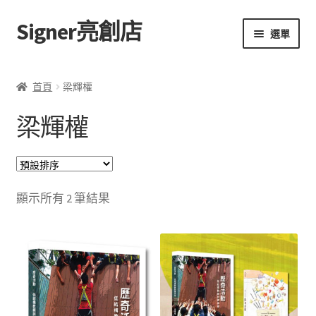
Signer亮創店
跳
跳
選單
至
至
導
主
主頁
覽
要
首頁
梁輝權
列
內
購物車
容
梁輝權
學校選書（小學）
學校選書（中學）
顯示所有 2 筆結果
「此時此地 看見亮光」2025特展
網上書店
無紙書