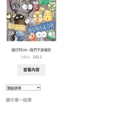
文創
聯絡我們+郵費
海外訂購書籍
登入
蟻仔阿SIR—我們不是蟻民
$
48.0
$
42.2
查看內容
顯示單一結果