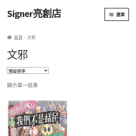
Signer亮創店
跳
跳
選單
至
至
導
主
主頁
覽
要
首頁
文邪
列
內
購物車
容
文邪
學校選書（小學）
學校選書（中學）
顯示單一結果
「此時此地 看見亮光」2025特展
網上書店
無紙書