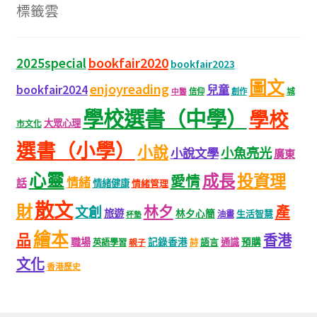
標籤雲
bookfair2020
2025special
bookfair2023
圖文
enjoyreading
bookfair2024
兒童
城
信仰
創作
中醫
學校選書（中學）
學校
大眾心理
市文化
選書（小學）
小說
小魚亮光
小說文學
廣東
心靈
成長
投資理
愛情
情緒
話
情緒健康
情緒管理
散文
財
林夕
產
文創
旅遊
林夕心簡
生活智慧
油畫
杯墊
繪本
品
香港
職場
記錄香港
語言
通識
預購
英語學習
親子
詩
文化
香港歷史