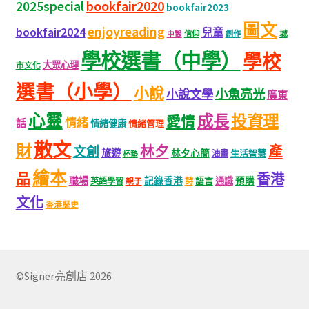
bookfair2020
2025special
bookfair2023
圖文
enjoyreading
bookfair2024
兒童
城
信仰
創作
中醫
學校選書（中學）
學校
大眾心理
市文化
選書（小學）
小說
小魚亮光
小說文學
廣東
心靈
成長
投資理
愛情
情緒
話
情緒健康
情緒管理
散文
財
林夕
產
文創
旅遊
林夕心簡
生活智慧
油畫
杯墊
繪本
品
香港
職場
記錄香港
語言
通識
預購
英語學習
親子
詩
文化
香港歷史
©Signer亮創店 2026