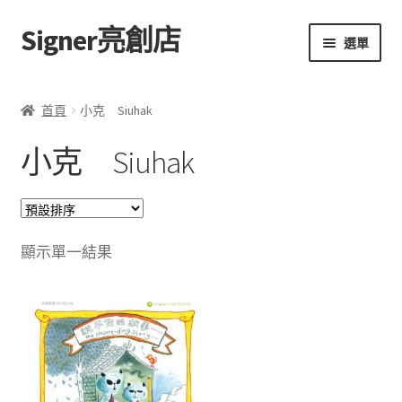
Signer亮創店
跳
跳
選單
至
至
導
主
主頁
覽
要
首頁
小克 Siuhak
列
內
購物車
容
小克 Siuhak
學校選書（小學）
學校選書（中學）
顯示單一結果
「此時此地 看見亮光」2025特展
網上書店
無紙書