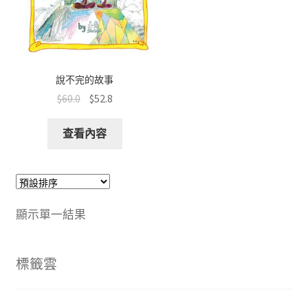
文創
聯絡我們+郵費
說不完的故事
海外訂購書籍
$
60.0
$
52.8
登入
查看內容
顯示單一結果
標籤雲