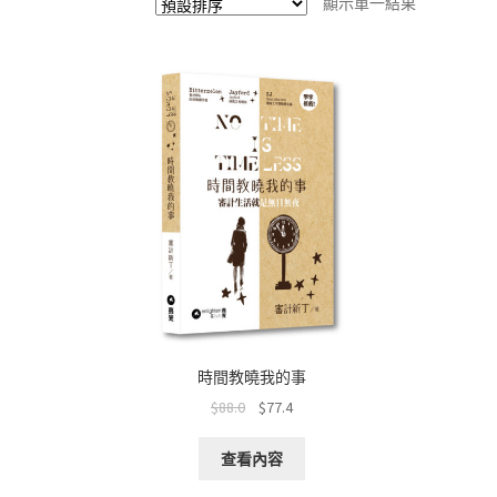
顯示單一結果
時間教曉我的事
$
88.0
$
77.4
查看內容