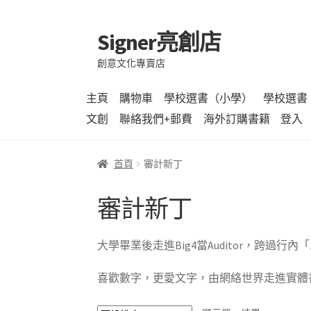
Signer亮創店
跳
跳
至
至
創意文化專賣店
導
主
覽
要
主頁
購物車
學校選書（小學）
學校選書
列
內
文創
聯絡我們+郵費
海外訂購書籍
登入
容
首頁
審計新丁
審計新丁
大學畢業後走進Big4當Auditor，跨
喜歡數字，更愛文字，由網絡世界走進實體