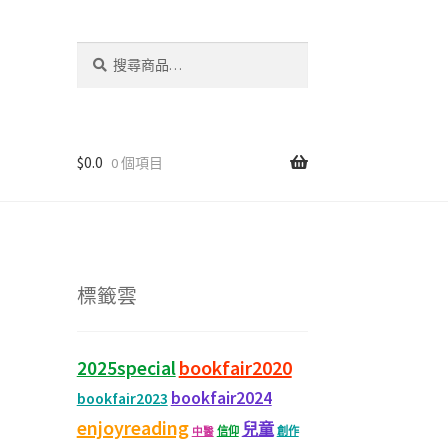
搜
尋
關
鍵
字:
$
0.0
0 個項目
標籤雲
bookfair2020
2025special
bookfair2024
bookfair2023
enjoyreading
兒童
信仰
創作
中醫