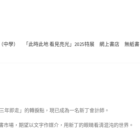
（中學）
「此時此地 看見亮光」2025特展
網上書店
無紙書
過行內「三年即走」的轉捩點，現已成為一名新丁會計師。
書市場，期望以文字作媒介，用新丁的眼睛看清混沌的世界。