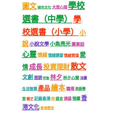
學校
圖文
大眾心理
城市文化
選書（中學）
學
校選書（小學）
小
說
小魚亮光
小說文學
廣東話
心靈
愛
情緒
情緒健康
情緒管理
散文
成長
投資理財
情
林夕
文創
旅遊
林夕心簡
油畫
杯墊
繪本
產品
職場
生活智慧
英語學
香
記錄香港
語言
通識
預購
習
親子
詩
港文化
香港歷史