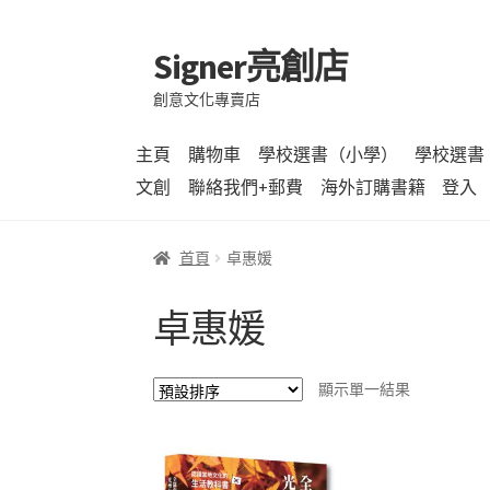
Signer亮創店
跳
跳
至
至
創意文化專賣店
導
主
覽
要
主頁
購物車
學校選書（小學）
學校選書
列
內
文創
聯絡我們+郵費
海外訂購書籍
登入
容
首頁
卓惠媛
卓惠媛
顯示單一結果