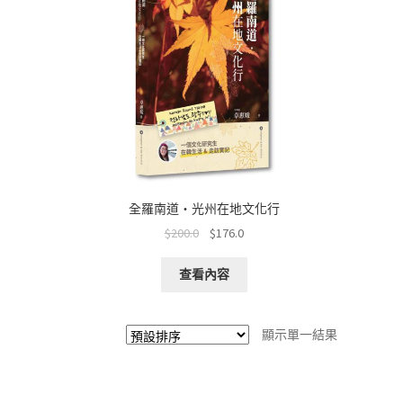
全羅南道・光州在地文化行
$
200.0
$
176.0
查看內容
顯示單一結果