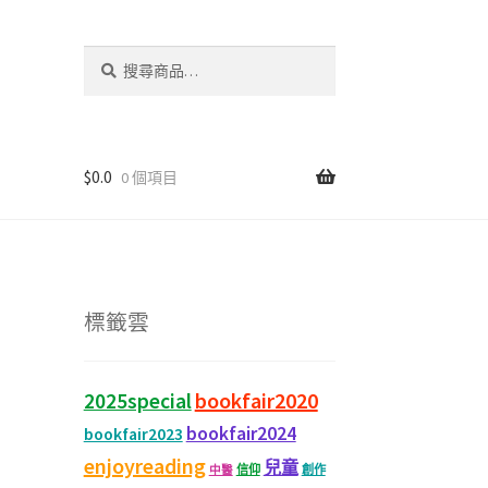
搜
尋
關
鍵
字:
$
0.0
0 個項目
標籤雲
bookfair2020
2025special
bookfair2024
bookfair2023
enjoyreading
兒童
信仰
創作
中醫