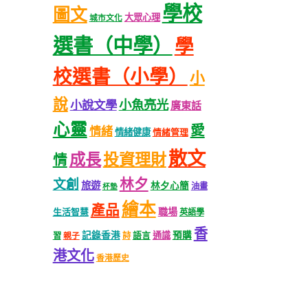
學校
圖文
大眾心理
城市文化
選書（中學）
學
校選書（小學）
小
說
小魚亮光
小說文學
廣東話
心靈
愛
情緒
情緒健康
情緒管理
散文
成長
投資理財
情
林夕
文創
旅遊
林夕心簡
油畫
杯墊
繪本
產品
職場
生活智慧
英語學
香
記錄香港
語言
通識
預購
習
親子
詩
港文化
香港歷史