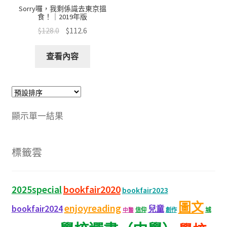
Sorry囉，我剩係識去東京搵
食！｜2019年版
$
128.0
$
112.6
查看內容
顯示單一結果
標籤雲
bookfair2020
2025special
bookfair2023
圖文
enjoyreading
bookfair2024
兒童
城
信仰
創作
中醫