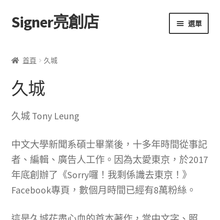
Signer亮創店
跳
跳
選單
至
至
導
主
主頁
覽
要
首頁
久城
列
內
購物車
容
久城
學校選書（小學）
久城 Tony Leung
學校選書（中學）
中文大學新聞系碩士畢業後，十多年時間從事記
「此時此地 看見亮光」2025特展
者、編輯、廣告人工作。因為太愛東京，於2017
年底創辦了《Sorry囉！我剩係識去東京！》
網上書店
Facebook專頁，數個月時間已經有8萬粉絲。
無紙書
這是久城花盡心血的首本著作，當中文字、照